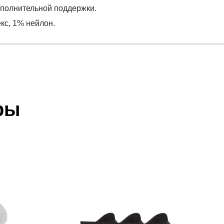
ополнительной поддержки.
кс, 1% нейлон.
отзыв
 который высылает Вам менеджер.
ии данных мы не увидим Вашу оплату.
ры
декс, 1% нейлон.
акже с Почтой Росии и СДЭК.
 условиями
оплаты
и
доставки