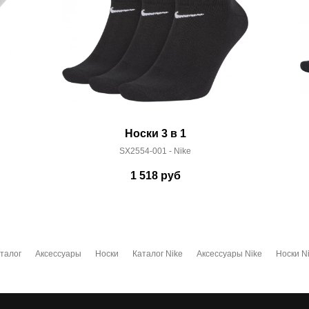
Носки 3 в 1
SX2554-001 - Nike
1 518
руб
талог
Аксессуары
Носки
Каталог Nike
Аксессуары Nike
Носки N