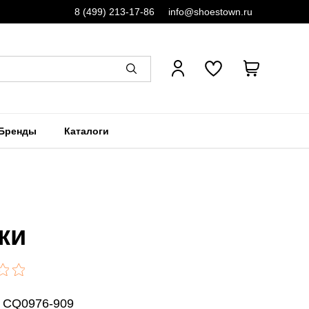
8 (499) 213-17-86
info@shoestown.ru
Бренды
Каталоги
ки
: CQ0976-909