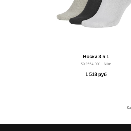
Носки 3 в 1
SX2554-901 - Nike
1 518
руб
Ка