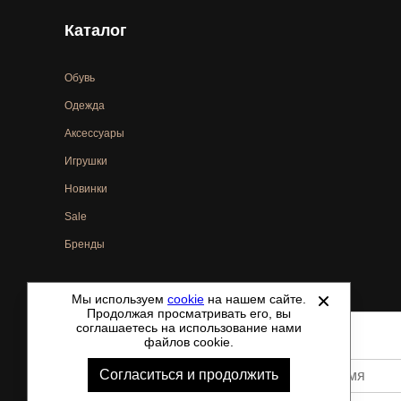
Каталог
Обувь
Одежда
Аксессуары
Игрушки
Новинки
Sale
Бренды
Мы используем
cookie
на нашем сайте.
©
2021-2026 - ShoesTown.ru - все права защищены.
Продолжая просматривать его, вы
соглашаетесь на использование нами
файлов cookie.
Согласиться и продолжить
Ваше имя