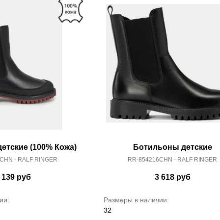
етские (100% Кожа)
Ботильоны детские
CHN - RALF RINGER
RR-854216CHN - RALF RINGER
 139
руб
3 618
руб
ии:
Размеры в наличии:
32