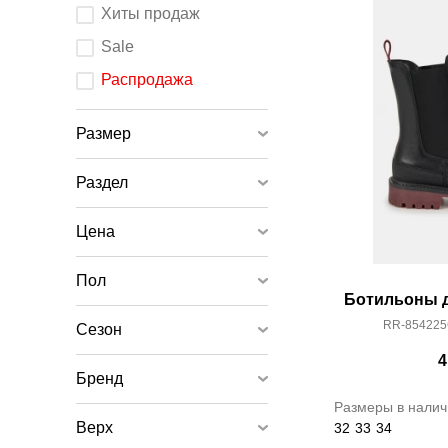
После
Хиты продаж
изменения
любого
элемента
Sale
ввода
страница
обновится.
Распродажа
Размер
Раздел
Цена
Пол
Ботильоны д
RR-854225
Сезон
4
Бренд
Размеры в налич
Верх
32
33
34