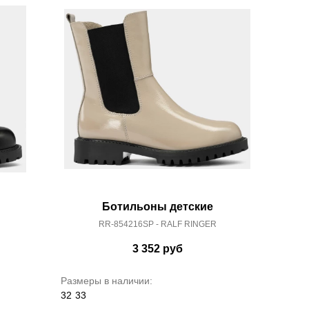
Ботильоны детские
RR-854216SP - RALF RINGER
3 352
руб
Размеры в наличии:
32
33