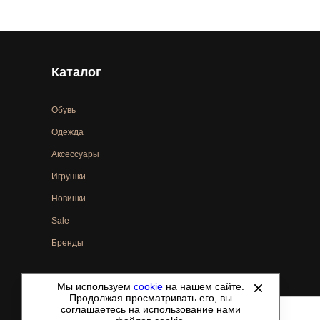
Каталог
Обувь
Одежда
Аксессуары
Игрушки
Новинки
Sale
Бренды
Мы используем
cookie
на нашем сайте.
©
2021-2026 - ShoesTown.ru - все права защищены.
Продолжая просматривать его, вы
соглашаетесь на использование нами