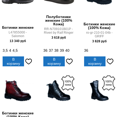
Полуботинки
женские (100%
Кожа)
Ботинки женские
Ботинки женские
(100% Кожа)
RR-N709101B01P -
L47855000 -
Riveri by Ralf Ringer
ro-gr-210-01-04b -
Salomon
GRIFF
3 618
руб
13 340
руб
3 828
руб
3,5
4
4,5
36
37
38
39
40
36
В
В
В
корзину
корзину
корзину
Ботинки женские
(100% Кожа)