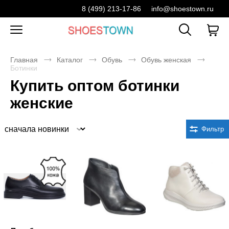
8 (499) 213-17-86
info@shoestown.ru
Главная
Каталог
Обувь
Обувь женская
Ботинки
Купить оптом ботинки
женские
Сортировка
Фильтр