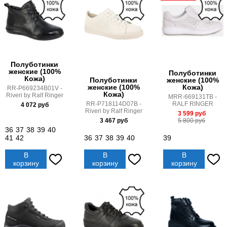
Полуботинки
женские (100%
Полуботинки
Кожа)
Полуботинки
женские (100%
женские (100%
Кожа)
RR-P669234B01V -
Кожа)
Riveri by Ralf Ringer
MRR-669131TB -
RR-P718114D07B -
RALF RINGER
4 072
руб
Riveri by Ralf Ringer
3 599
руб
3 467
руб
5 800
руб
36
37
38
39
40
41
42
36
37
38
39
40
39
В
В
В
корзину
корзину
корзину