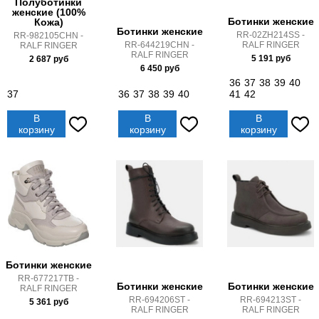
Полуботинки
женские (100%
Ботинки женские
Кожа)
Ботинки женские
RR-02ZH214SS -
RR-982105CHN -
RALF RINGER
RR-644219CHN -
RALF RINGER
RALF RINGER
5 191
руб
2 687
руб
6 450
руб
36
37
38
39
40
37
36
37
38
39
40
41
42
В
В
В
корзину
корзину
корзину
Ботинки женские
RR-677217TB -
Ботинки женские
Ботинки женские
RALF RINGER
RR-694206ST -
RR-694213ST -
5 361
руб
RALF RINGER
RALF RINGER