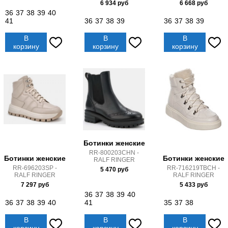
6 934
руб
6 668
руб
36
37
38
39
40
41
36
37
38
39
36
37
38
39
В
В
В
корзину
корзину
корзину
Ботинки женские
RR-800203CHN -
Ботинки женские
Ботинки женские
RALF RINGER
RR-696203SP -
RR-716219TBCH -
5 470
руб
RALF RINGER
RALF RINGER
7 297
руб
5 433
руб
36
37
38
39
40
36
37
38
39
40
41
35
37
38
В
В
В