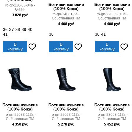
Ботинки женские
Ботинки женские
ro-gr-210-35-04b -
(100% Кожа)
(100% Кожа)
GRIFF
ro-gn-24081-5s -
ro-gn-22035-113s -
3 828
руб
Cобственная ТМ
Cобственная ТМ
4 408
руб
4 408
руб
36
37
38
39
40
41
38
38
41
В
В
В
корзину
корзину
корзину
Ботинки женские
Ботинки женские
Ботинки женские
(100% Кожа)
(100% Кожа)
(100% Кожа)
ro-gn-22033-113s -
ro-gn-22023-113s -
ro-gn-23053-113s -
Cобственная ТМ
Cобственная ТМ
Cобственная ТМ
4 350
руб
5 278
руб
5 452
руб