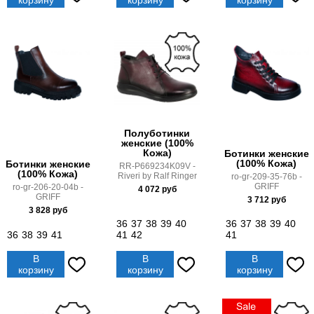
корзину
корзину
корзину
Полуботинки
женские (100%
Кожа)
Ботинки женские
(100% Кожа)
Ботинки женские
RR-P669234K09V -
(100% Кожа)
Riveri by Ralf Ringer
ro-gr-209-35-76b -
GRIFF
ro-gr-206-20-04b -
4 072
руб
GRIFF
3 712
руб
3 828
руб
36
37
38
39
40
36
37
38
39
40
36
38
39
41
41
42
41
В
В
В
корзину
корзину
корзину