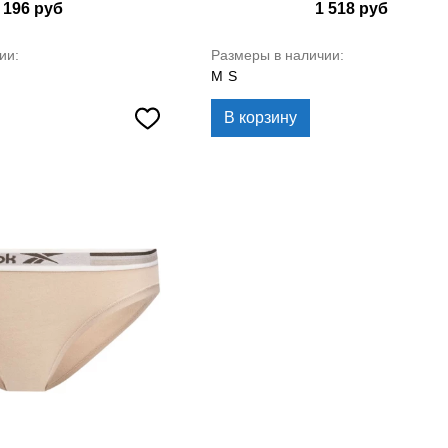
 196
руб
1 518
руб
ии:
Размеры в наличии:
M
S
В корзину