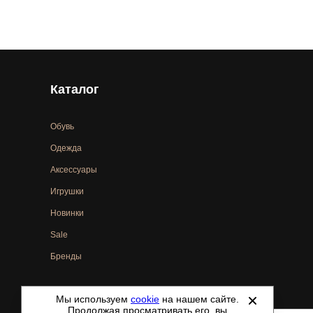
Каталог
Обувь
Одежда
Аксессуары
Игрушки
Новинки
Sale
Бренды
Мы используем
cookie
на нашем сайте.
©
2021-2026 - ShoesTown.ru - все права защищены.
Продолжая просматривать его, вы