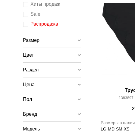
После
Хиты продаж
изменения
любого
элемента
Sale
ввода
страница
обновится.
Распродажа
Размер
Цвет
Раздел
Цена
Тру
1383897-
Пол
2
Бренд
Размеры в налич
Модель
LG
MD
SM
XS