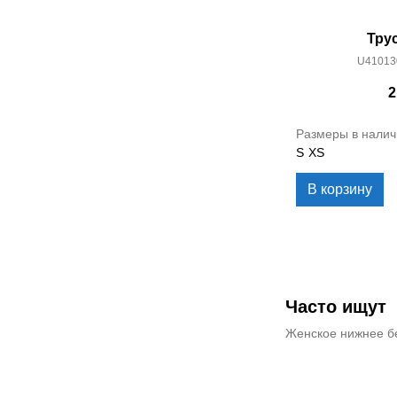
Тру
U41013
2
Размеры в налич
S
XS
В корзину
Часто ищут
Женское нижнее б