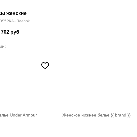
сы женские
0S5PKA - Reebok
 702
руб
ии:
елье Under Armour
Женское нижнее белье {{ brand }}