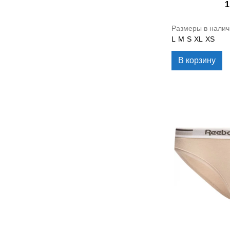
1
Размеры в налич
L
M
S
XL
XS
В корзину