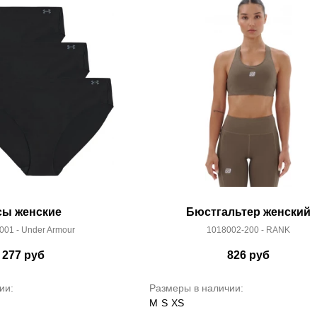
сы женские
Бюстгальтер женский
001 - Under Armour
1018002-200 - RANK
 277
руб
826
руб
ии:
Размеры в наличии:
M
S
XS