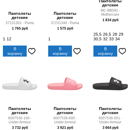
Пантолеты
детские
MC-BB592 -
Пантолеты
Пантолеты
Mothercare
детские
детские
1 834
руб
37231301 - Puma
37231340 - Puma
1 765
руб
1 575
руб
25,5
26,5
28
29
1
12
1
30,5
32
33
34
В
В
В
корзину
корзину
корзину
Пантолеты
Пантолеты
Пантолеты
детские
детские
детские
6007536-100 -
6007538-600 -
6007536-001 -
Under Armour
Under Armour
Under Armour
3 732
руб
3 921
руб
3 664
руб