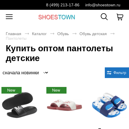
8 (499) 213-17-86
info@shoestown.ru
Главная
Каталог
Обувь
Обувь детская
Пантолеты
Купить оптом пантолеты
детские
Сортировка
Фильтр