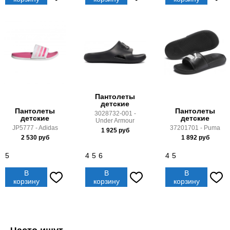
Пантолеты
детские
Пантолеты
Пантолеты
3028732-001 -
детские
детские
Under Armour
JP5777 - Adidas
37201701 - Puma
1 925
руб
2 530
руб
1 892
руб
5
4
5
6
4
5
В
В
В
корзину
корзину
корзину