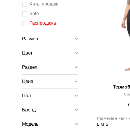
После
Хиты продаж
изменения
любого
элемента
Sale
ввода
страница
обновится.
Распродажа
Размер
Цвет
Раздел
Цена
Термоб
C62
Пол
7
Бренд
Размеры в налич
Модель
L
M
S