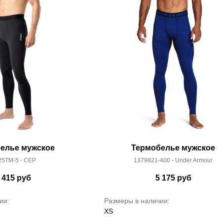
елье мужское
Термобелье мужское
5TM-5 - CEP
1379821-400 - Under Armour
 415
руб
5 175
руб
ии:
Размеры в наличии:
XS