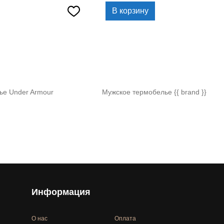
В корзину
ье Under Armour
Мужское термобелье {{ brand }}
Информация
О нас
Оплата