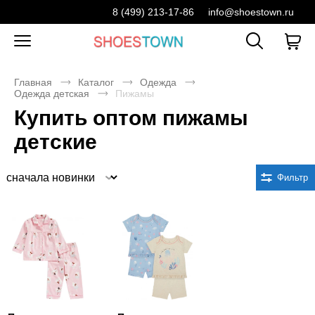
8 (499) 213-17-86
info@shoestown.ru
Главная
Каталог
Одежда
Одежда детская
Пижамы
Купить оптом пижамы
детские
Сортировка
Фильтр