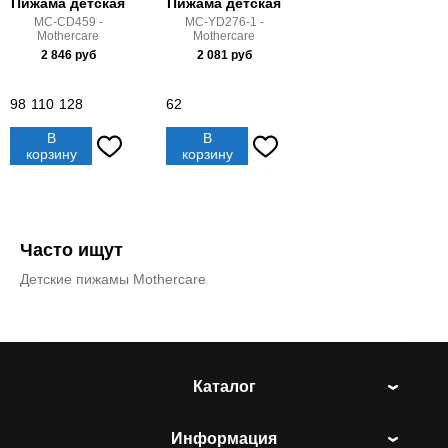
Пижама детская
Пижама детская
MC-CD459 -
MC-YD276-1 -
Mothercare
Mothercare
2 846
руб
2 081
руб
98
110
128
62
В
В
корзину
корзину
Часто ищут
Детские пижамы Mothercare
Каталог
Информация