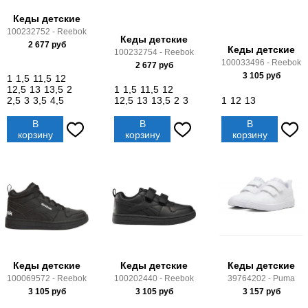
Кеды детские
100232752 - Reebok
Кеды детские
2 677
руб
Кеды детские
100232754 - Reebok
100033496 - Reebok
2 677
руб
3 105
руб
1
1,5
11,5
12
12,5
13
13,5
2
1
1,5
11,5
12
2,5
3
3,5
4,5
12,5
13
13,5
2
3
1
12
13
В
В
В
корзину
корзину
корзину
Кеды детские
Кеды детские
Кеды детские
100069572 - Reebok
100202440 - Reebok
39764202 - Puma
3 105
руб
3 105
руб
3 157
руб