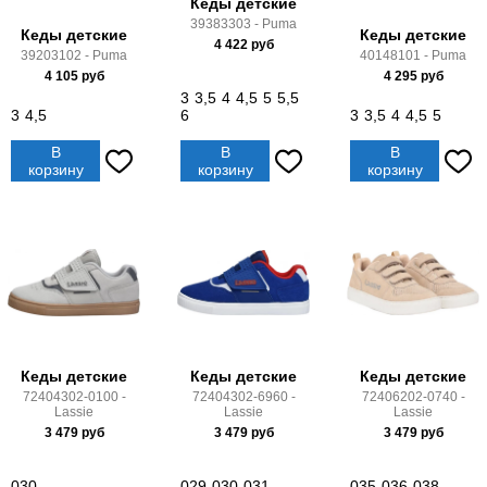
Кеды детские
39383303 - Puma
Кеды детские
Кеды детские
4 422
руб
39203102 - Puma
40148101 - Puma
4 105
руб
4 295
руб
3
3,5
4
4,5
5
5,5
3
4,5
6
3
3,5
4
4,5
5
В
В
В
корзину
корзину
корзину
Кеды детские
Кеды детские
Кеды детские
72404302-0100 -
72404302-6960 -
72406202-0740 -
Lassie
Lassie
Lassie
3 479
руб
3 479
руб
3 479
руб
030
029
030
031
035
036
038