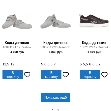
Кеды детские
Кеды детские
Кеды детские
100211217 - Reebok
100211222 - Reebok
100211224 - Reebok
3 450
руб
1 849
руб
1 849
руб
11,5
12
5
6
6,5
7
5
5,5
6
6,5
7
В
В
В
корзину
корзину
корзину
Показать ещё
1
2