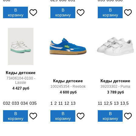
В
В
В
корзину
корзину
корзину
Кеды детские
73406104-0100 -
Кеды детские
Кеды детские
Lassie
100245354 - Reebok
39203302 - Puma
4 427
руб
4 600
руб
3 789
руб
032
033
034
035
1
2
11
12
13
11
12,5
13
13,5
В
В
В
корзину
корзину
корзину