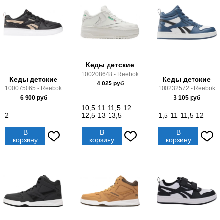
Кеды детские
100208648 - Reebok
Кеды детские
Кеды детские
4 025
руб
100075065 - Reebok
100232572 - Reebok
6 900
руб
3 105
руб
10,5
11
11,5
12
2
12,5
13
13,5
1,5
11
11,5
12
В
В
В
корзину
корзину
корзину