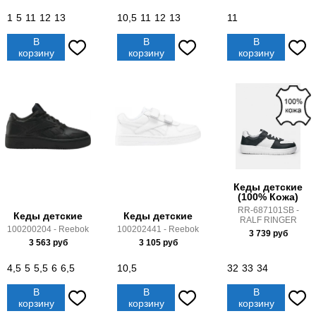
1
5
11
12
13
10,5
11
12
13
11
В
В
В
корзину
корзину
корзину
Кеды детские
(100% Кожа)
RR-687101SB -
Кеды детские
Кеды детские
RALF RINGER
100200204 - Reebok
100202441 - Reebok
3 739
руб
3 563
руб
3 105
руб
4,5
5
5,5
6
6,5
10,5
32
33
34
В
В
В
корзину
корзину
корзину