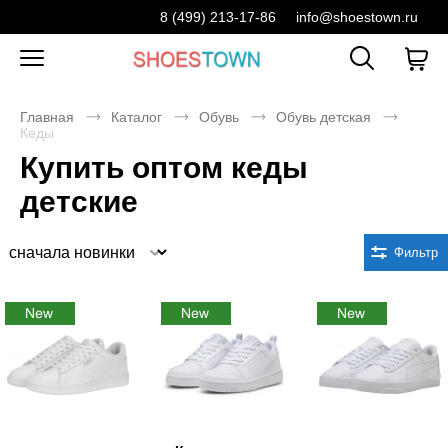
8 (499) 213-17-86
info@shoestown.ru
Главная
Каталог
Обувь
Обувь детская
Кеды
Купить оптом кеды
детские
Сортировка
Фильтр