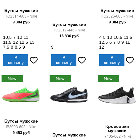
Бутсы мужские
Бутсы мужские
HQ2314-603 - Nike
HQ2326-603 - Nike
9 384
руб
9 384
руб
Бутсы мужские
HQ2317-446 - Nike
16 836
руб
10,5
7
10
11
4
5
10
10,5
11,5
11,5
12
12,5
13
12,5
6
7
8
9
11
7,5
8
8,5
9
...
9
12
...
В
В
В
корзину
корзину
корзину
Бутсы мужские
Кроссовки
IB3093-603 - Nike
мужские
9 453
руб
Бутсы мужские
II7405-002 - Nike