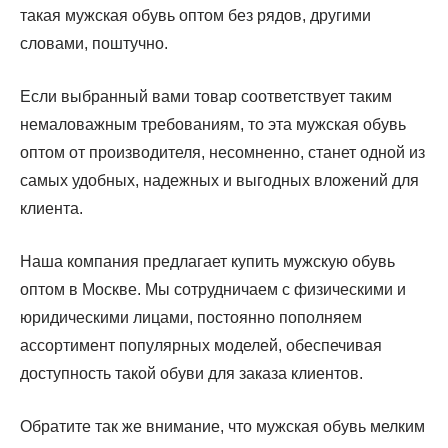
такая мужская обувь оптом без рядов, другими
Мужская обувь Salomon
словами, поштучно.
Мужская обувь HEAD
Мужская обувь 4F
Если выбранный вами товар соответствует таким
Мужская обувь SAUCONY
немаловажным требованиям, то эта мужская обувь
Мужская обувь ANKA
оптом от производителя, несомненно, станет одной из
Мужская обувь ELSA
самых удобных, надежных и выгодных вложений для
Мужская обувь Quiksilver
клиента.
Мужская обувь Peak
Мужская обувь Napapijri
Наша компания предлагает купить мужскую обувь
Мужская обувь XTEP
оптом в Москве. Мы сотрудничаем с физическими и
Мужская обувь RANK
юридическими лицами, постоянно пополняем
Мужская обувь {{ brand }}
ассортимент популярных моделей, обеспечивая
Мужская обувь {{ brand }}
доступность такой обуви для заказа клиентов.
Обратите так же внимание, что мужская обувь мелким