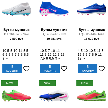
Бутсы мужские
Бутсы мужские
Бутсы мужские
DJ5961-146 - Nike
FQ1456-446 - Nike
FQ8685-446 - Nike
7 590
руб
10 281
руб
16 629
руб
10,5
5
10
11
5,5
10,5
7
10
11
4
5
10
10,5
11,5
6
6,5
7
7,5
8
8,5
11,5
12
12,5
13
12,5
6
7
8
9
11
9
...
7,5
8
8,5
9
...
12
...
В
В
В
корзину
корзину
корзину