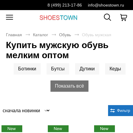
8 (499) 213-17-86
info@shoestown.ru
Главная
Каталог
Обувь
Обувь мужская
Купить мужскую обувь
мелким оптом
Ботинки
Бутсы
Дутики
Кеды
Показать всё
Сортировка
Фильтр