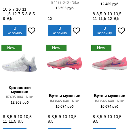
IB4477-040 - Nike
12 489
руб
13 593
руб
10,5
7
10
11
11,5
12
7,5
8
8,5
8
8,5
9
10
10,5
9
9,5
13
11
11,5
12
9,5
В
В
В
корзину
корзину
корзину
Кроссовки
мужские
Бутсы мужские
Бутсы мужские
II7405-004 - Nike
IM3645-640 - Nike
IM3646-640 - Nike
12 903
руб
10 074
руб
10 074
руб
8
8,5
9
10
10,5
8
8,5
9
10
10,5
8
8,5
9
10
10,5
11
11,5
9,5
9,5
9,5