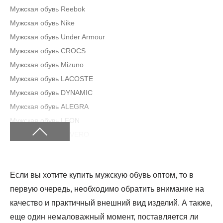
Мужская обувь Reebok
Мужская обувь Nike
Мужская обувь Under Armour
Мужская обувь CROCS
Мужская обувь Mizuno
Мужская обувь LACOSTE
Мужская обувь DYNAMIC
Мужская обувь ALEGRA
Мужская обувь LEON
Мужская обувь SEVERO
Мужская обувь GRIFF
Мужская обувь ATSTEK
Если вы хотите купить мужскую обувь оптом, то в
Мужская обувь Riveri by Ralf Ringer
первую очередь, необходимо обратить внимание на
Мужская обувь RALF RINGER
качество и практичный внешний вид изделий. А также,
Мужская обувь The North Face
еще один немаловажный момент, поставляется ли
Мужская обувь Asics