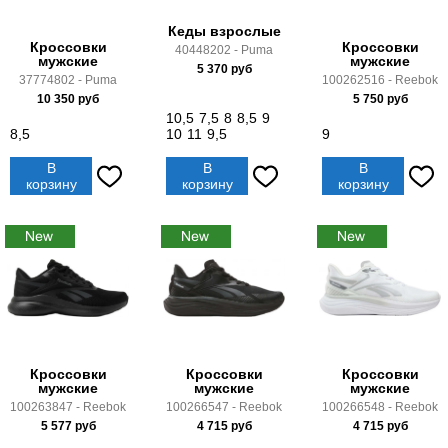
Кеды взрослые
Кроссовки
Кроссовки
40448202 - Puma
мужские
мужские
5 370
руб
37774802 - Puma
100262516 - Reebok
10 350
руб
5 750
руб
10,5
7,5
8
8,5
9
8,5
10
11
9,5
9
В
В
В
корзину
корзину
корзину
Кроссовки
Кроссовки
Кроссовки
мужские
мужские
мужские
100263847 - Reebok
100266547 - Reebok
100266548 - Reebok
5 577
руб
4 715
руб
4 715
руб