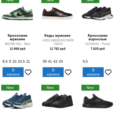
Кроссовки
Кеды мужские
Кроссовки
мужские
взрослые
U65CHB00043C6009
IB6399-301 - Nike
- GEOX
31028201 - Puma
11 868
руб
11 782
руб
7 820
руб
8,5
9
10
10,5
11
39
41
42
43
9,5
В
В
В
корзину
корзину
корзину