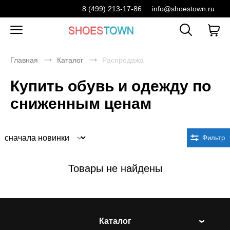
8 (499) 213-17-86
info@shoestown.ru
Главная
Каталог
Распродажа
Купить обувь и одежду по
сниженным ценам
Сортировка
Фильтр
Товары не найдены
Каталог