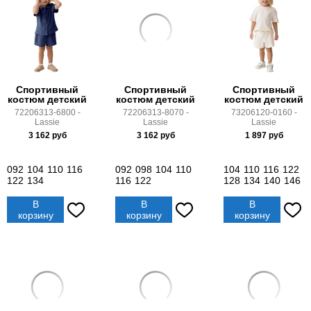
Спортивный
Спортивный
Спортивный
костюм детский
костюм детский
костюм детский
72206313-6800 -
72206313-8070 -
73206120-0160 -
Lassie
Lassie
Lassie
3 162
руб
3 162
руб
1 897
руб
092
104
110
116
092
098
104
110
104
110
116
122
122
134
116
122
128
134
140
146
В
В
В
корзину
корзину
корзину