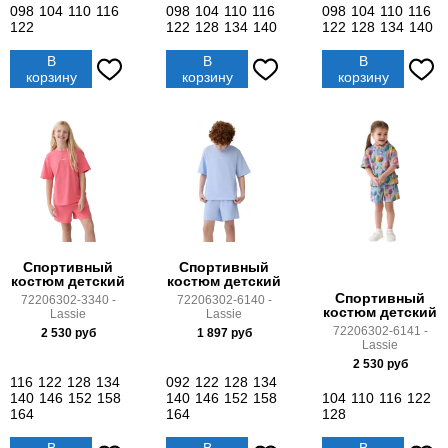
098
104
110
116
098
104
110
116
098
104
110
116
122
122
128
134
140
122
128
134
140
В
В
В
корзину
корзину
корзину
Спортивный
Спортивный
костюм детский
костюм детский
Спортивный
72206302-3340 -
72206302-6140 -
костюм детский
Lassie
Lassie
72206302-6141 -
2 530
руб
1 897
руб
Lassie
2 530
руб
116
122
128
134
092
122
128
134
140
146
152
158
140
146
152
158
104
110
116
122
164
164
128