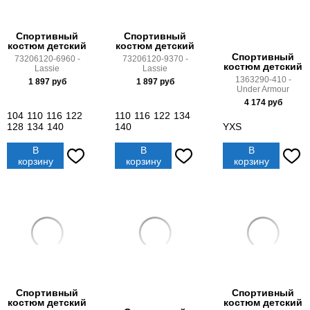
Спортивный
Спортивный
костюм детский
костюм детский
Спортивный
73206120-6960 -
73206120-9370 -
костюм детский
Lassie
Lassie
1363290-410 -
1 897
руб
1 897
руб
Under Armour
4 174
руб
104
110
116
122
110
116
122
134
128
134
140
140
YXS
В
В
В
корзину
корзину
корзину
Спортивный
Спортивный
костюм детский
костюм детский