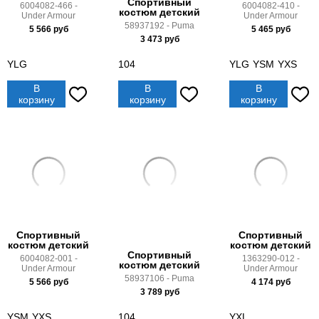
Спортивный
6004082-466 -
6004082-410 -
костюм детский
Under Armour
Under Armour
58937192 - Puma
5 566
руб
5 465
руб
3 473
руб
YLG
104
YLG
YSM
YXS
В
В
В
корзину
корзину
корзину
Спортивный
Спортивный
костюм детский
костюм детский
Спортивный
6004082-001 -
1363290-012 -
костюм детский
Under Armour
Under Armour
58937106 - Puma
5 566
руб
4 174
руб
3 789
руб
YSM
YXS
104
YXL