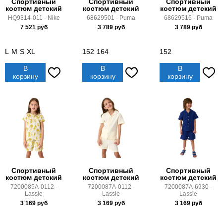
Спортивный
Спортивный
Спортивный
костюм детский
костюм детский
костюм детский
HQ9314-011 - Nike
68629501 - Puma
68629516 - Puma
7 521
руб
3 789
руб
3 789
руб
L
M
S
XL
152
164
152
В
В
В
корзину
корзину
корзину
Спортивный
Спортивный
Спортивный
костюм детский
костюм детский
костюм детский
7200085A-0112 -
7200087A-0112 -
7200087A-6930 -
Lassie
Lassie
Lassie
3 169
руб
3 169
руб
3 169
руб