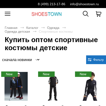
8 (499) 213-17-86
info@shoestown.ru
Главная
Каталог
Одежда
Одежда детская
Спортивные костюмы
Купить оптом спортивные
костюмы детские
Сортировка
Фильтр