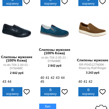
корзину
корзину
корзину
Слипоны мужские
(100% Кожа)
Слипоны мужские
ro-dn-704-2-05-21 -
Слипоны мужские
(100% Кожа)
DYNAMIC
RR-P045127N06K -
ro-dn-704-1-00-01 -
2 842
руб
Riveri by Ralf Ringer
DYNAMIC
3 243
руб
2 842
руб
40
41
42
43
44
43
44
45
40
41
42
В
В
В
корзину
корзину
корзину