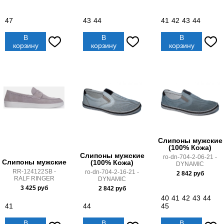
47
43
44
41
42
43
44
В
В
В
корзину
корзину
корзину
Слипоны мужские
(100% Кожа)
Слипоны мужские
ro-dn-704-2-06-21 -
Слипоны мужские
(100% Кожа)
DYNAMIC
RR-124122SB -
ro-dn-704-2-16-21 -
2 842
руб
RALF RINGER
DYNAMIC
3 425
руб
2 842
руб
40
41
42
43
44
41
44
45
В
В
В