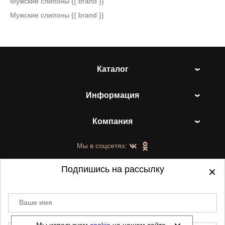
Мужские слипоны {{ brand }}
Мужские слипоны {{ brand }}
Каталог
Информация
Компания
Мы в соцсетях:
Подпишись на рассылку
Ваше имя
©
2021-2026 - ShoesTown.ru - все права
защищены.