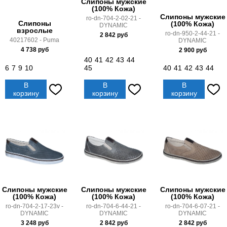
Слипоны мужские
(100% Кожа)
Слипоны мужские
ro-dn-704-2-02-21 -
Слипоны
(100% Кожа)
DYNAMIC
взрослые
ro-dn-950-2-44-21 -
2 842
руб
40217602 - Puma
DYNAMIC
4 738
руб
2 900
руб
40
41
42
43
44
6
7
9
10
45
40
41
42
43
44
В
В
В
корзину
корзину
корзину
Слипоны мужские
Слипоны мужские
Слипоны мужские
(100% Кожа)
(100% Кожа)
(100% Кожа)
ro-dn-704-2-17-23v -
ro-dn-704-6-44-21 -
ro-dn-704-6-07-21 -
DYNAMIC
DYNAMIC
DYNAMIC
3 248
руб
2 842
руб
2 842
руб