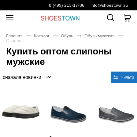
8 (499) 213-17-86
info@shoestown.ru
Главная
Каталог
Обувь
Обувь мужская
Слипоны
Купить оптом слипоны
мужские
Сортировка
Фильтр