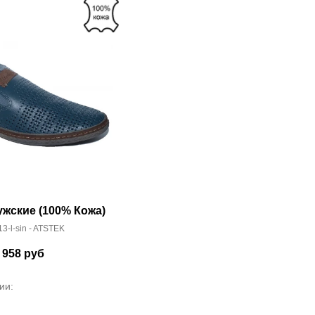
жские (100% Кожа)
13-l-sin - ATSTEK
 958
руб
ии: