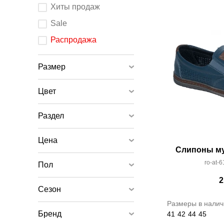
После
Хиты продаж
изменения
любого
элемента
Sale
ввода
страница
обновится.
Распродажа
Размер
Цвет
Раздел
Цена
Слипоны му
ro-at-6
Пол
2
Сезон
Размеры в налич
Бренд
41
42
44
45