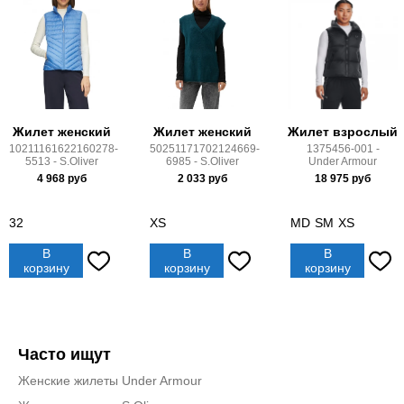
Жилет женский
Жилет женский
Жилет взрослый
10211161622160278-
50251171702124669-
1375456-001 -
5513 - S.Oliver
6985 - S.Oliver
Under Armour
4 968
руб
2 033
руб
18 975
руб
32
XS
MD
SM
XS
В
В
В
корзину
корзину
корзину
Часто ищут
Женские жилеты Under Armour