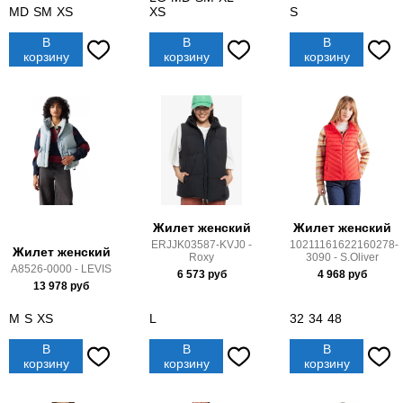
MD
SM
XS
XS
S
В
В
В
корзину
корзину
корзину
Жилет женский
Жилет женский
ERJJK03587-KVJ0 -
10211161622160278-
Жилет женский
Roxy
3090 - S.Oliver
A8526-0000 - LEVIS
6 573
руб
4 968
руб
13 978
руб
M
S
XS
L
32
34
48
В
В
В
корзину
корзину
корзину