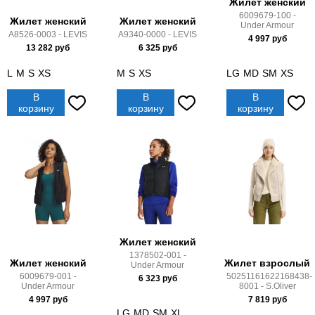
Жилет женский
6009679-100 -
Жилет женский
Жилет женский
Under Armour
A8526-0003 - LEVIS
A9340-0000 - LEVIS
4 997
руб
13 282
руб
6 325
руб
L
M
S
XS
M
S
XS
LG
MD
SM
XS
В
В
В
корзину
корзину
корзину
Жилет женский
1378502-001 -
Жилет женский
Жилет взрослый
Under Armour
6009679-001 -
50251161622168438-
6 323
руб
Under Armour
8001 - S.Oliver
4 997
руб
7 819
руб
LG
MD
SM
XL