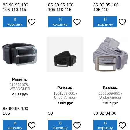
85
90
95
100
85
90
95
100
85
90
95
100
105
110
115
105
110
115
105
110
В
В
В
корзину
корзину
корзину
Ремень
112352678 -
Ремень
Ремень
WRANGLER
1361569-001 -
1361569-035 -
2 133
руб
Under Armour
Under Armour
3 605
руб
3 605
руб
85
90
95
100
105
30
30
32
34
36
В
В
В
корзину
корзину
корзину