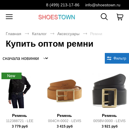
8 (499) 213-17-86
info@shoestown.ru
Главная
Каталог
Аксессуары
Ремни
Купить оптом ремни
Сортировка
Фильтр
Ремень
Ремень
Ремень
112388721 - LEE
004CH-0002 - LEVIS
005BV-0000 - LEVIS
3 779
руб
3 415
руб
3 921
руб