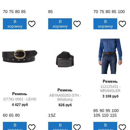
70
75
80
85
85
70
75
80
85
100
В
В
В
корзину
корзину
корзину
Ремень
112125431 -
Ремень
WRANGLER
Ремень
ABYAA00263-STH -
3 108
руб
D7791-0001 - LEVIS
Billabong
4 427
руб
826
руб
85
90
95
100
60
65
80
1SZ
105
110
115
В
В
В
корзину
корзину
корзину