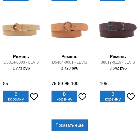
Ремень
Ремень
Ремень
D6014-0003 - LEVIS
D5484-0001 - LEVIS
38019-0119 - LEVIS
1 771
руб
2 720
руб
3 542
руб
85
75
80
95
100
105
В
В
В
корзину
корзину
корзину
Показать ещё