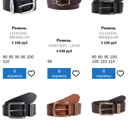
Ремень
Ремень
112352691 -
112125430 -
WRANGLER
WRANGLER
Ремень
3 108
руб
3 108
руб
000IH-0001 - LEVIS
4 048
руб
80
85
90
95
100
85
90
95
100
110
90
105
110
115
В
В
В
корзину
корзину
корзину