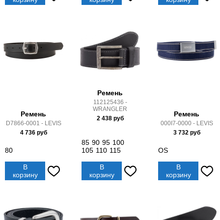
Ремень
112125436 -
WRANGLER
Ремень
Ремень
2 438
руб
D7866-0001 - LEVIS
000I7-0000 - LEVIS
4 736
руб
3 732
руб
85
90
95
100
80
105
110
115
OS
В
В
В
корзину
корзину
корзину