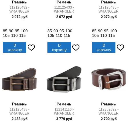
Ремень
Ремень
Ремень
112125432 -
112125433 -
112125435 -
WRANGLER
WRANGLER
WRANGLER
2 072
руб
2 072
руб
2 072
руб
85
90
95
100
85
90
95
100
85
90
95
100
105
110
115
105
110
115
105
110
115
В
В
В
корзину
корзину
корзину
Ремень
Ремень
Ремень
112125438 -
112141116 -
112352692 -
WRANGLER
WRANGLER
WRANGLER
2 438
руб
3 779
руб
2 700
руб