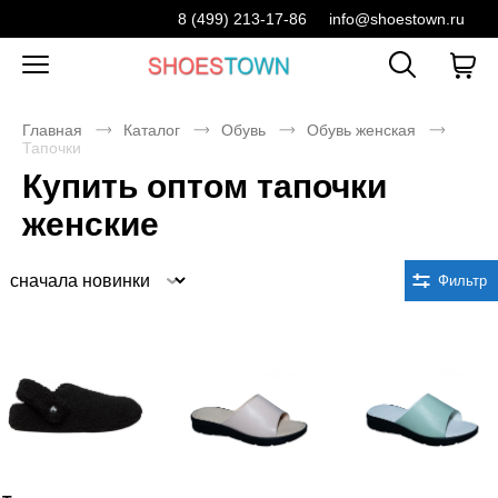
8 (499) 213-17-86
info@shoestown.ru
Главная
Каталог
Обувь
Обувь женская
Тапочки
Купить оптом тапочки
женские
Сортировка
Фильтр