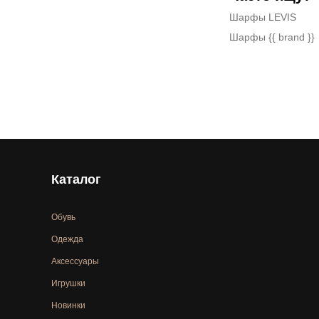
Шарфы LEVIS
Шарфы {{ brand }}
Каталог
Обувь
Одежда
Аксессуары
Игрушки
Новинки