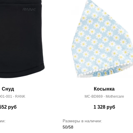
Снуд
Косынка
01-001 - RANK
MC-BD869 - Mothercare
552
руб
1 328
руб
ии:
Размеры в наличии:
50/58