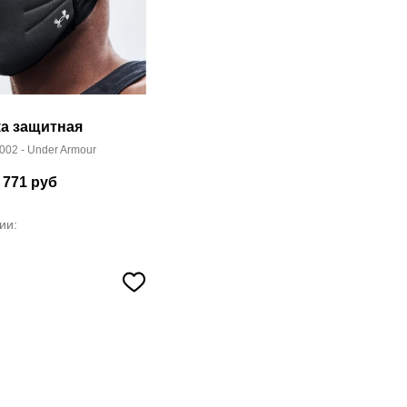
а защитная
002 - Under Armour
 771
руб
ии: