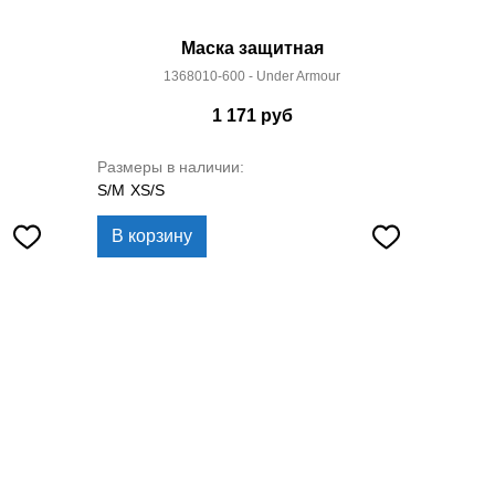
Маска защитная
1368010-600 - Under Armour
1 171
руб
Размеры в наличии:
S/M
XS/S
В корзину