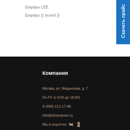
Скачать прайс
Шарфы LEE
Шарфы {{ brand }}
Компания
Москва, ул. Медынская, д. 7
Пн-Пт (с 9:00 до 18:00)
8 (499) 213-17-86
info@shoestown.ru
Мы в соцсетях: