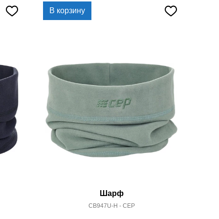
В корзину
Шарф
CB947U-H - CEP