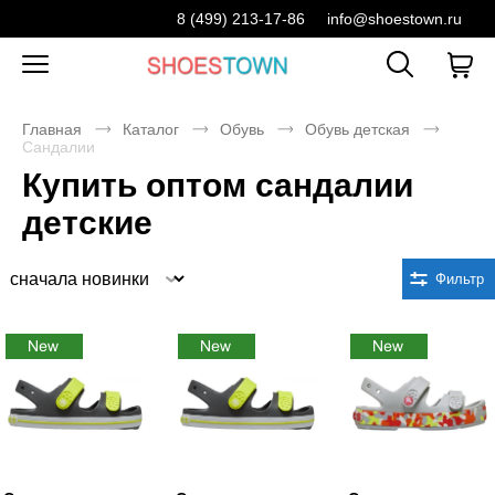
8 (499) 213-17-86
info@shoestown.ru
Главная
Каталог
Обувь
Обувь детская
Сандалии
Купить оптом сандалии
детские
Сортировка
Фильтр