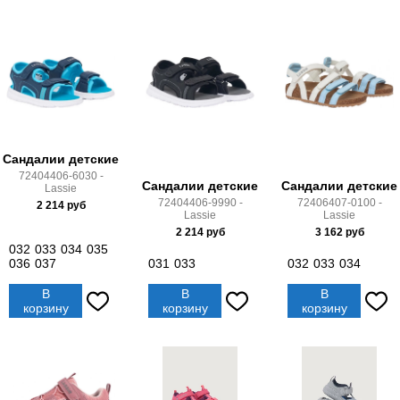
Сандалии детские
72404406-6030 -
Сандалии детские
Сандалии детские
Lassie
72404406-9990 -
72406407-0100 -
2 214
руб
Lassie
Lassie
2 214
руб
3 162
руб
032
033
034
035
036
037
031
033
032
033
034
В
В
В
корзину
корзину
корзину