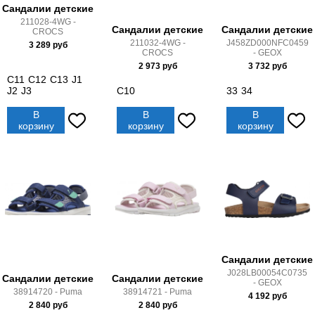
Сандалии детские
211028-4WG -
Сандалии детские
Сандалии детские
CROCS
211032-4WG -
J458ZD000NFC0459
3 289
руб
CROCS
- GEOX
2 973
руб
3 732
руб
C11
C12
C13
J1
J2
J3
C10
33
34
В
В
В
корзину
корзину
корзину
Сандалии детские
J028LB00054C0735
Сандалии детские
Сандалии детские
- GEOX
38914720 - Puma
38914721 - Puma
4 192
руб
2 840
руб
2 840
руб