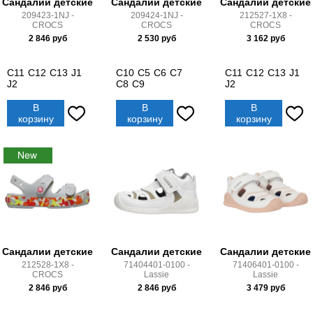
Сандалии детские
Сандалии детские
Сандалии детские
209423-1NJ -
209424-1NJ -
212527-1X8 -
CROCS
CROCS
CROCS
2 846
руб
2 530
руб
3 162
руб
C11
C12
C13
J1
C10
C5
C6
C7
C11
C12
C13
J1
J2
C8
C9
J2
В
В
В
корзину
корзину
корзину
Сандалии детские
Сандалии детские
Сандалии детские
212528-1X8 -
71404401-0100 -
71406401-0100 -
CROCS
Lassie
Lassie
2 846
руб
2 846
руб
3 479
руб