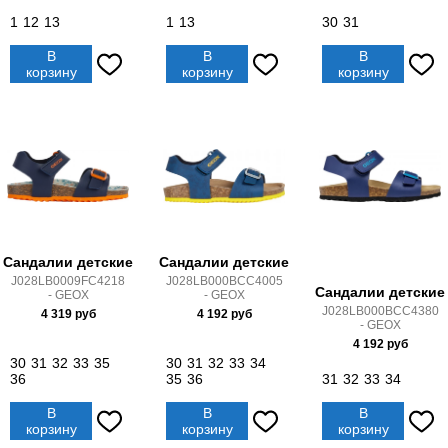
1
12
13
1
13
30
31
В
В
В
корзину
корзину
корзину
Сандалии детские
Сандалии детские
J028LB0009FC4218
J028LB000BCC4005
Сандалии детские
- GEOX
- GEOX
J028LB000BCC4380
4 319
руб
4 192
руб
- GEOX
4 192
руб
30
31
32
33
35
30
31
32
33
34
36
35
36
31
32
33
34
В
В
В
корзину
корзину
корзину