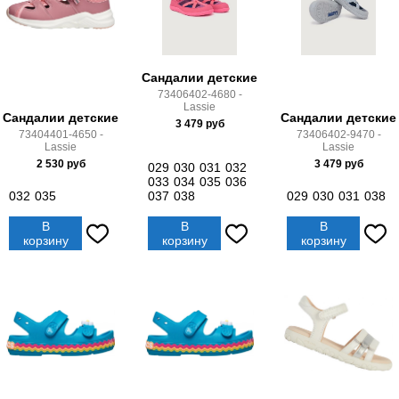
Сандалии детские
73406402-4680 -
Lassie
Сандалии детские
Сандалии детские
3 479
руб
73404401-4650 -
73406402-9470 -
Lassie
Lassie
2 530
руб
3 479
руб
029
030
031
032
033
034
035
036
032
035
037
038
029
030
031
038
В
В
В
корзину
корзину
корзину