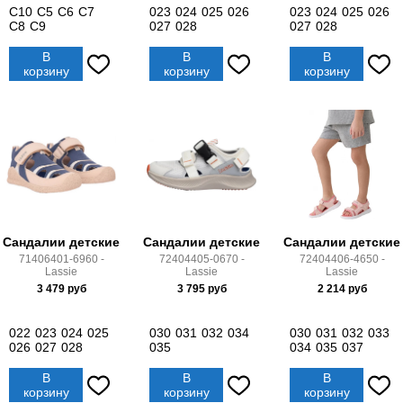
C10
C5
C6
C7
023
024
025
026
023
024
025
026
C8
C9
027
028
027
028
В
В
В
корзину
корзину
корзину
Сандалии детские
Сандалии детские
Сандалии детские
71406401-6960 -
72404405-0670 -
72404406-4650 -
Lassie
Lassie
Lassie
3 479
руб
3 795
руб
2 214
руб
022
023
024
025
030
031
032
034
030
031
032
033
026
027
028
035
034
035
037
В
В
В
корзину
корзину
корзину