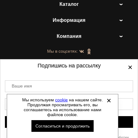
Каталог
Информация
Компания
Мы в соцсетях:
Подпишись на рассылку
Ваше имя
©
2021-2026 - ShoesTown.ru - все права
защищены.
Мы используем
cookie
на нашем сайте.
E-mail
Продолжая просматривать его, вы
Данный сайт не является интернет магазином и
соглашаетесь на использование нами
не является публичной офертой.
файлов cookie.
Политика обработки персональных данных
Подписаться
Согласиться и продолжить
Автоматизировано -
Скачать прайс
Нажимая «Подписаться», Вы соглашаетесь с условиями
обработки