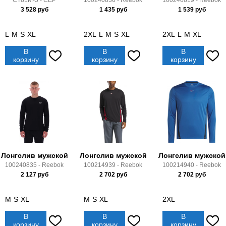
CT81M-5 - CEP
100240836 - Reebok
100240819 - Reebok
3 528
руб
1 435
руб
1 539
руб
L
M
S
XL
2XL
L
M
S
XL
2XL
L
M
XL
В
В
В
корзину
корзину
корзину
Лонгслив мужской
Лонгслив мужской
Лонгслив мужской
100240835 - Reebok
100214939 - Reebok
100214940 - Reebok
2 127
руб
2 702
руб
2 702
руб
M
S
XL
M
S
XL
2XL
В
В
В
корзину
корзину
корзину