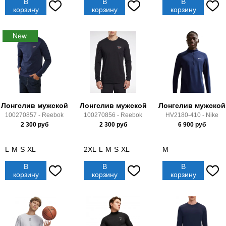
В
В
В
корзину
корзину
корзину
Лонгслив мужской
Лонгслив мужской
Лонгслив мужской
100270857 - Reebok
100270856 - Reebok
HV2180-410 - Nike
2 300
руб
2 300
руб
6 900
руб
L
M
S
XL
2XL
L
M
S
XL
M
В
В
В
корзину
корзину
корзину