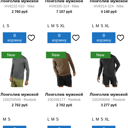
Лонгслив мужской
Лонгслив мужской
Лонгслив мужской
HV8232-010 - Nike
HV8306-324 - Nike
HV8314-324 - Nike
2 760
руб
7 107
руб
4 140
руб
L
S
L
M
S
XL
L
M
S
XL
В
В
В
корзину
корзину
корзину
Лонгслив мужской
Лонгслив мужской
Лонгслив мужской
100254569 - Reebok
100266177 - Reebok
100269066 - Reebok
2 702
руб
2 702
руб
3 277
руб
M
S
L
M
S
L
M
S
XL