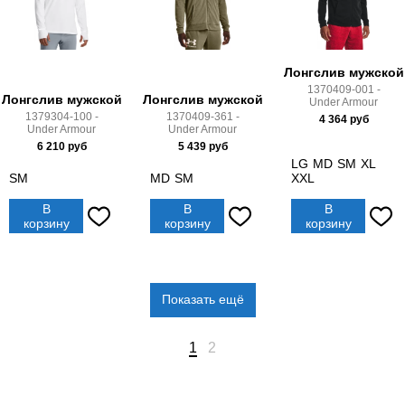
Лонгслив мужской
1370409-001 -
Лонгслив мужской
Лонгслив мужской
Under Armour
1379304-100 -
1370409-361 -
4 364
руб
Under Armour
Under Armour
6 210
руб
5 439
руб
LG
MD
SM
XL
SM
MD
SM
XXL
В
В
В
корзину
корзину
корзину
Показать ещё
1
2