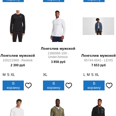
Лонгслив мужской
1366066-100 -
Лонгслив мужской
Лонгслив мужской
Under Armour
100221869 - Reebok
85744-0041 - LEVIS
3 858
руб
2 300
руб
7 653
руб
M
S
XL
XL
L
M
S
XL
В
В
В
корзину
корзину
корзину