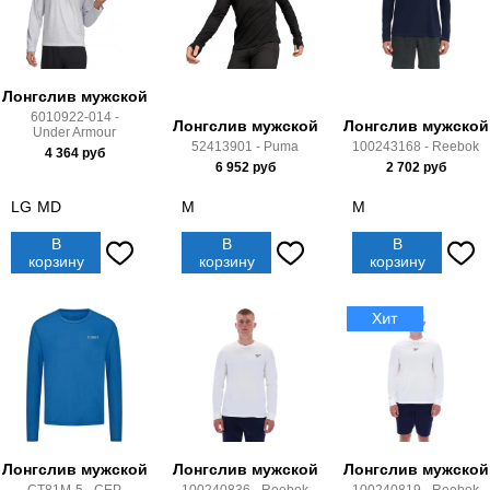
Лонгслив мужской
6010922-014 -
Лонгслив мужской
Лонгслив мужской
Under Armour
52413901 - Puma
100243168 - Reebok
4 364
руб
6 952
руб
2 702
руб
LG
MD
M
M
В
В
В
корзину
корзину
корзину
Лонгслив мужской
Лонгслив мужской
Лонгслив мужской