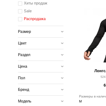
После
Хиты продаж
изменения
любого
элемента
Sale
ввода
страница
обновится.
Распродажа
Размер
Цвет
Раздел
Цена
Лонгс
524
Пол
6
Бренд
Размеры в налич
Модель
M