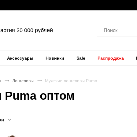
артия 20 000 рублей
Поиск
Аксессуары
Новинки
Sale
Распродажа
я
Лонгсливы
Мужские лонгсливы Puma
ы Puma оптом
ки