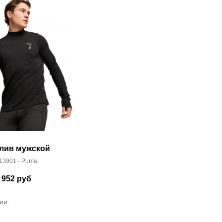
лив мужской
13901 - Puma
 952
руб
ии: