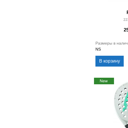
22
2
Размеры в налич
NS
В корзину