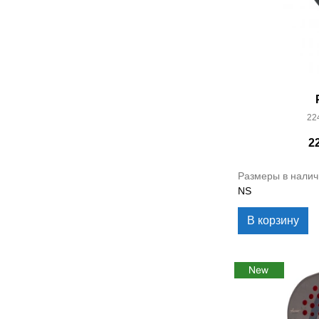
22
2
Размеры в налич
NS
В корзину