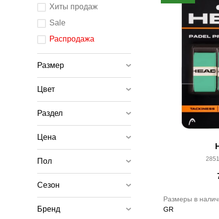
После
Хиты продаж
изменения
любого
элемента
Sale
ввода
страница
обновится.
Распродажа
Размер
Цвет
Раздел
Цена
2851
Пол
Сезон
Размеры в налич
Бренд
GR