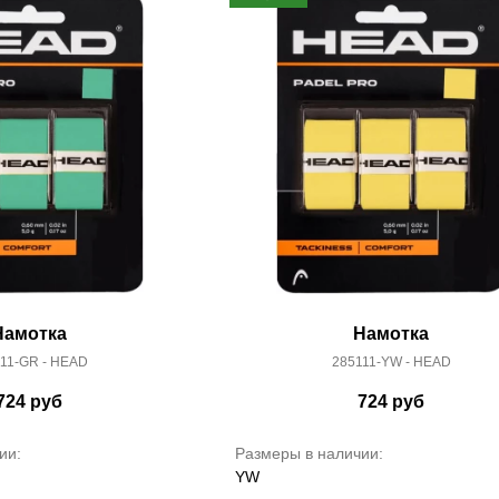
Намотка
Намотка
11-GR - HEAD
285111-YW - HEAD
724
руб
724
руб
ии:
Размеры в наличии:
YW