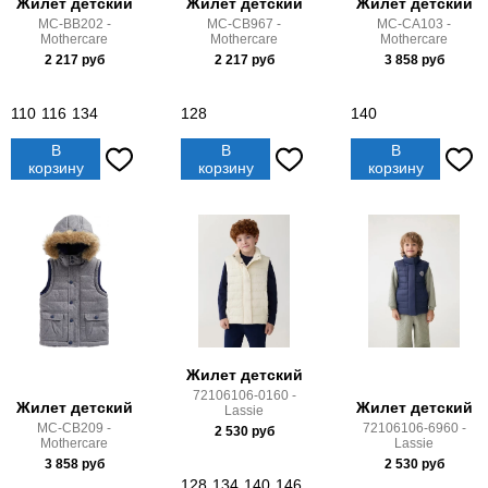
Жилет детский
Жилет детский
Жилет детский
MC-BB202 -
MC-CB967 -
MC-CA103 -
Mothercare
Mothercare
Mothercare
2 217
руб
2 217
руб
3 858
руб
110
116
134
128
140
В
В
В
корзину
корзину
корзину
Жилет детский
72106106-0160 -
Жилет детский
Жилет детский
Lassie
MC-CB209 -
72106106-6960 -
2 530
руб
Mothercare
Lassie
3 858
руб
2 530
руб
128
134
140
146