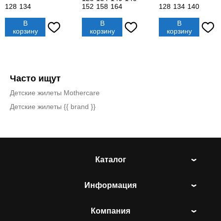
128
134
152
158
164
128
134
140
В
В
В
корзину
корзину
корзину
Часто ищут
Детские жилеты Mothercare
Детские жилеты {{ brand }}
Каталог
Информация
Компания