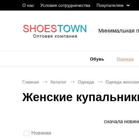
О нас
Условия сотрудничества
Покупателям
Минимальная п
Обувь
Одежда
Главная
Каталог
Одежда
Одежда женска
Женские купальник
Сортировка
сначала новин
Выберите
Новинки
параметры
фильтрации.