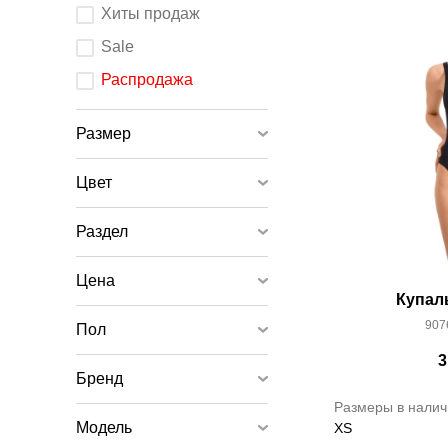
После
Хиты продаж
изменения
любого
элемента
Sale
ввода
страница
обновится.
Распродажа
Размер
Цвет
Раздел
Цена
Купал
907
Пол
3
Бренд
Размеры в налич
Модель
XS