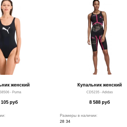
ьник женский
Купальник женский
68506 - Puma
CD5235 - Adidas
 105
руб
8 588
руб
ии:
Размеры в наличии:
28
34