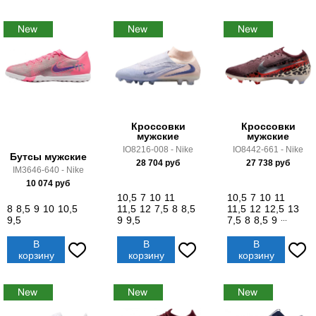
Кроссовки
Кроссовки
мужские
мужские
IO8216-008 - Nike
IO8442-661 - Nike
Бутсы мужские
28 704
руб
27 738
руб
IM3646-640 - Nike
10 074
руб
10,5
7
10
11
10,5
7
10
11
8
8,5
9
10
10,5
11,5
12
7,5
8
8,5
11,5
12
12,5
13
9,5
9
9,5
7,5
8
8,5
9
...
В
В
В
корзину
корзину
корзину