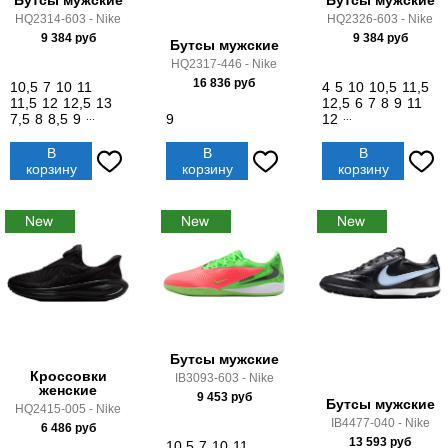
Бутсы мужские
Бутсы мужские
HQ2314-603 - Nike
HQ2326-603 - Nike
9 384
руб
9 384
руб
Бутсы мужские
HQ2317-446 - Nike
16 836
руб
10,5
7
10
11
4
5
10
10,5
11,5
11,5
12
12,5
13
12,5
6
7
8
9
11
7,5
8
8,5
9
...
9
12
...
В
В
В
корзину
корзину
корзину
Бутсы мужские
Кроссовки
IB3093-603 - Nike
женские
9 453
руб
Бутсы мужские
HQ2415-005 - Nike
IB4477-040 - Nike
6 486
руб
13 593
руб
10,5
7
10
11