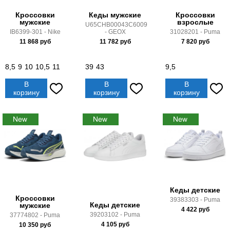
Кроссовки
Кеды мужские
Кроссовки
мужские
взрослые
U65CHB00043C6009
IB6399-301 - Nike
- GEOX
31028201 - Puma
11 868
руб
11 782
руб
7 820
руб
8,5
9
10
10,5
11
39
43
9,5
В
В
В
корзину
корзину
корзину
Кеды детские
Кроссовки
39383303 - Puma
Кеды детские
мужские
4 422
руб
39203102 - Puma
37774802 - Puma
4 105
руб
10 350
руб