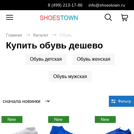
8 (499) 213-17-86
info@shoestown.ru
Главная
Каталог
Обувь
Купить обувь дешево
Обувь детская
Обувь женская
Обувь мужская
Сортировка
Фильтр