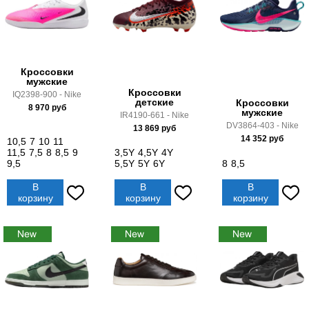
Кроссовки
мужские
Кроссовки
IQ2398-900 - Nike
детские
Кроссовки
8 970
руб
мужские
IR4190-661 - Nike
DV3864-403 - Nike
13 869
руб
14 352
руб
10,5
7
10
11
11,5
7,5
8
8,5
9
3,5Y
4,5Y
4Y
9,5
5,5Y
5Y
6Y
8
8,5
В
В
В
корзину
корзину
корзину