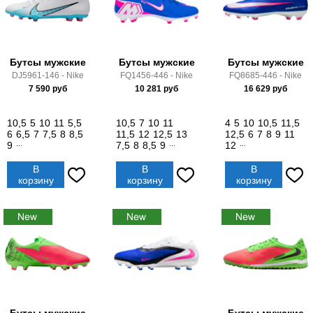
Бутсы мужские
Бутсы мужские
Бутсы мужские
DJ5961-146 - Nike
FQ1456-446 - Nike
FQ8685-446 - Nike
7 590
руб
10 281
руб
16 629
руб
10,5
5
10
11
5,5
10,5
7
10
11
4
5
10
10,5
11,5
6
6,5
7
7,5
8
8,5
11,5
12
12,5
13
12,5
6
7
8
9
11
9
...
7,5
8
8,5
9
...
12
...
В
В
В
корзину
корзину
корзину