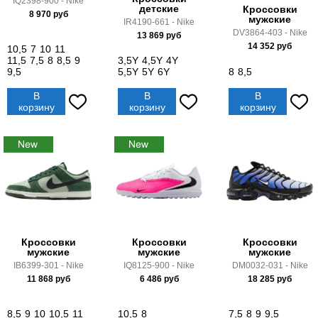
IQ2398-900 - Nike
детские
Кроссовки
8 970
руб
мужские
IR4190-661 - Nike
DV3864-403 - Nike
13 869
руб
14 352
руб
10,5
7
10
11
11,5
7,5
8
8,5
9
3,5Y
4,5Y
4Y
9,5
5,5Y
5Y
6Y
8
8,5
В
В
В
корзину
корзину
корзину
Кроссовки
Кроссовки
Кроссовки
мужские
мужские
мужские
IB6399-301 - Nike
IQ8125-900 - Nike
DM0032-031 - Nike
11 868
руб
6 486
руб
18 285
руб
8,5
9
10
10,5
11
10,5
8
7,5
8
9
9,5