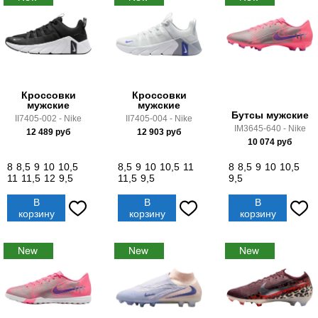
Кроссовки
Кроссовки
мужские
мужские
Бутсы мужские
II7405-002 - Nike
II7405-004 - Nike
IM3645-640 - Nike
12 489
руб
12 903
руб
10 074
руб
8
8,5
9
10
10,5
8,5
9
10
10,5
11
8
8,5
9
10
10,5
11
11,5
12
9,5
11,5
9,5
9,5
В
В
В
корзину
корзину
корзину