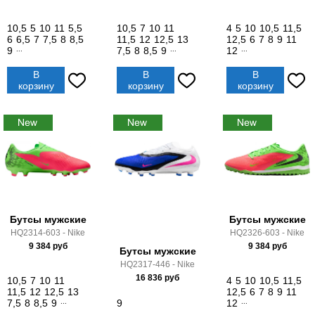
10,5
5
10
11
5,5
10,5
7
10
11
4
5
10
10,5
11,5
6
6,5
7
7,5
8
8,5
11,5
12
12,5
13
12,5
6
7
8
9
11
9
...
7,5
8
8,5
9
...
12
...
В
В
В
корзину
корзину
корзину
Бутсы мужские
Бутсы мужские
HQ2314-603 - Nike
HQ2326-603 - Nike
9 384
руб
9 384
руб
Бутсы мужские
HQ2317-446 - Nike
16 836
руб
10,5
7
10
11
4
5
10
10,5
11,5
11,5
12
12,5
13
12,5
6
7
8
9
11
7,5
8
8,5
9
...
9
12
...