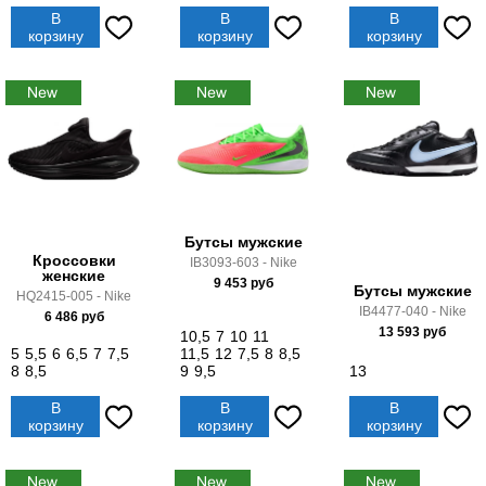
В
В
В
корзину
корзину
корзину
Бутсы мужские
Кроссовки
IB3093-603 - Nike
женские
9 453
руб
Бутсы мужские
HQ2415-005 - Nike
IB4477-040 - Nike
6 486
руб
13 593
руб
10,5
7
10
11
5
5,5
6
6,5
7
7,5
11,5
12
7,5
8
8,5
8
8,5
9
9,5
13
В
В
В
корзину
корзину
корзину