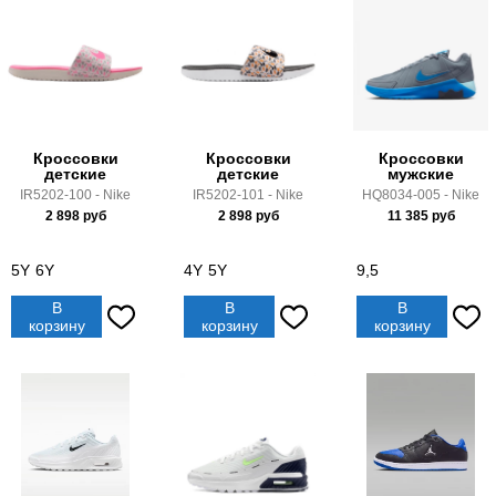
Кроссовки
Кроссовки
Кроссовки
детские
детские
мужские
IR5202-100 - Nike
IR5202-101 - Nike
HQ8034-005 - Nike
2 898
руб
2 898
руб
11 385
руб
5Y
6Y
4Y
5Y
9,5
В
В
В
корзину
корзину
корзину