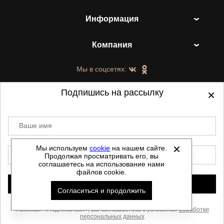
Информация
Компания
Мы в соцсетях:
Подпишись на рассылку
Ваше имя
©
2021-2026 - ShoesTown.ru - все права
защищены.
Мы используем
cookie
на нашем сайте.
E-mail
Продолжая просматривать его, вы
Данный сайт не является интернет магазином и
соглашаетесь на использование нами
не является публичной офертой.
файлов cookie.
Политика обработки персональных данных
Подписаться
Согласиться и продолжить
Автоматизировано -
Скачать прайс
Нажимая «Подписаться», Вы соглашаетесь с условиями
обработки
персональных данных