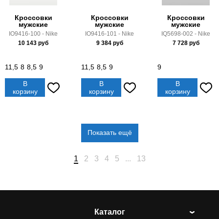
Кроссовки
Кроссовки
Кроссовки
мужские
мужские
мужские
IO9416-100 - Nike
IO9416-101 - Nike
IQ5698-002 - Nike
10 143
руб
9 384
руб
7 728
руб
11,5
8
8,5
9
11,5
8,5
9
9
В
В
В
корзину
корзину
корзину
Показать ещё
1
2
3
4
5
...
13
Каталог