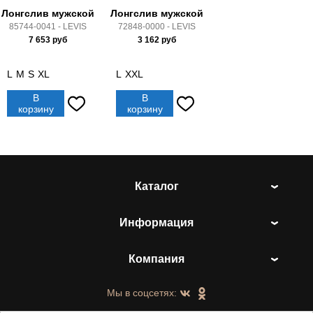
Лонгслив мужской
Лонгслив мужской
85744-0041 - LEVIS
72848-0000 - LEVIS
7 653
руб
3 162
руб
L
M
S
XL
L
XXL
В
В
корзину
корзину
Каталог
Информация
Компания
Мы в соцсетях: