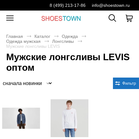
8 (499) 213-17-86
info@shoestown.ru
Главная
Каталог
Одежда
Одежда мужская
Лонгсливы
Мужские лонгсливы LEVIS
Мужские лонгсливы LEVIS
оптом
Сортировка
Фильтр