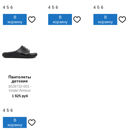
4
5
6
4
5
6
4
5
6
В
В
В
корзину
корзину
корзину
Пантолеты
детские
3028732-001 -
Under Armour
1 925
руб
4
5
6
В
корзину