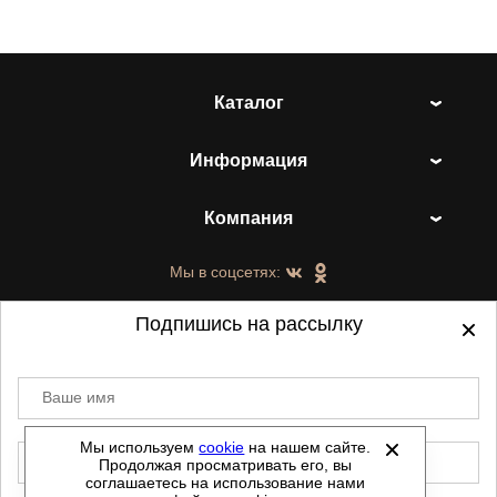
Каталог
Информация
Компания
Мы в соцсетях:
Подпишись на рассылку
Ваше имя
©
2021-2026 - ShoesTown.ru - все права
защищены.
Мы используем
cookie
на нашем сайте.
E-mail
Продолжая просматривать его, вы
Данный сайт не является интернет магазином и
соглашаетесь на использование нами
не является публичной офертой.