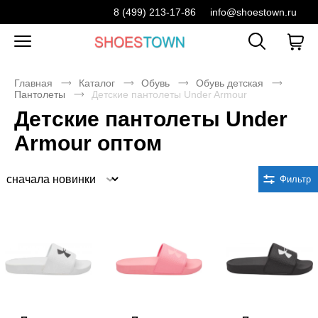
8 (499) 213-17-86
info@shoestown.ru
Главная
Каталог
Обувь
Обувь детская
Пантолеты
Детские пантолеты Under Armour
Детские пантолеты Under
Armour оптом
Сортировка
Фильтр