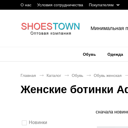
О нас
Условия сотрудничества
Покупателям
Минимальная п
Обувь
Одежда
Главная
Каталог
Обувь
Обувь женская
Женские ботинки A
Сортировка
сначала новин
Выберите
Новинки
параметры
фильтрации.