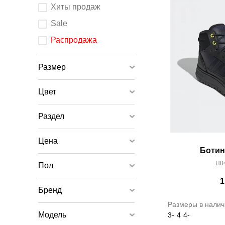
После
Хиты продаж
изменения
любого
элемента
Sale
ввода
страница
обновится.
Распродажа
Размер
Цвет
Раздел
Цена
Ботин
H04
Пол
1
Бренд
Размеры в налич
Модель
3-
4
4-