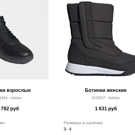
ки взрослые
Ботинки женские
464 - Adidas
EH3537 - Adidas
 792
руб
1 631
руб
ии:
Размеры в наличии:
3-
4