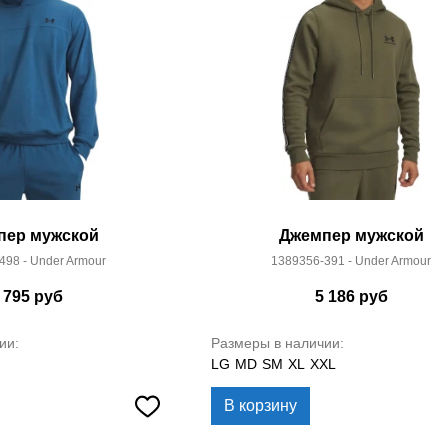
пер мужской
Джемпер мужской
498 - Under Armour
1389356-391 - Under Armour
 795
руб
5 186
руб
ии:
Размеры в наличии:
LG
MD
SM
XL
XXL
В корзину