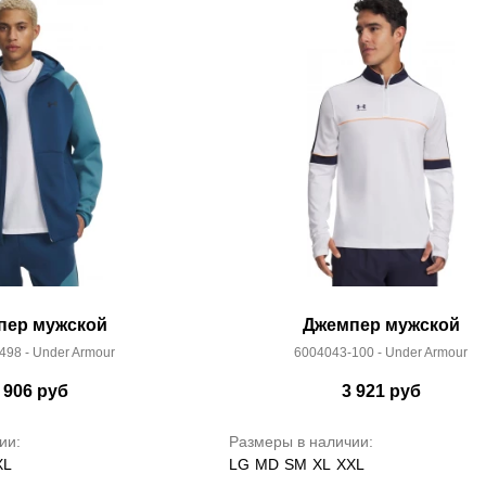
пер мужской
Джемпер мужской
498 - Under Armour
6004043-100 - Under Armour
 906
руб
3 921
руб
ии:
Размеры в наличии:
XL
LG
MD
SM
XL
XXL