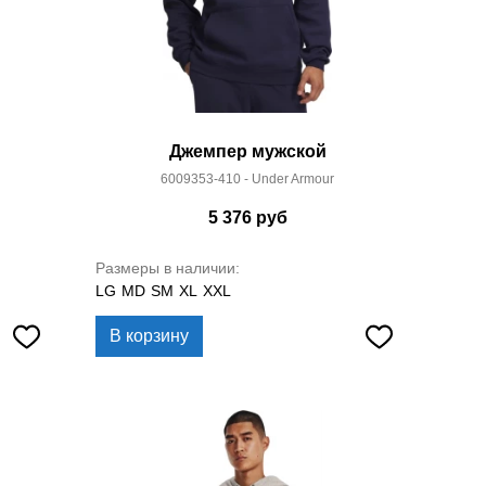
Джемпер мужской
6009353-410 - Under Armour
5 376
руб
Размеры в наличии:
LG
MD
SM
XL
XXL
В корзину