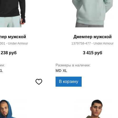
пер мужской
Джемпер мужской
001 - Under Armour
1379758-477 - Under Armour
 238
руб
3 415
руб
ии:
Размеры в наличии:
XL
MD
XL
В корзину