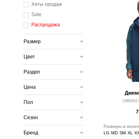
После
Хиты продаж
изменения
любого
элемента
Sale
ввода
страница
обновится.
Распродажа
Размер
Цвет
Раздел
Цена
Джем
1389352-
Пол
7
Сезон
Размеры в налич
Бренд
LG
MD
SM
XL
X