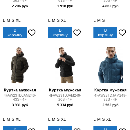
36S - 4F
61S - 4F
20S - 4F
2 206
руб
1 918
руб
4 862
руб
L
M
S
XL
L
M
S
XL
L
M
S
В
В
В
корзину
корзину
корзину
Куртка мужская
Куртка мужская
Куртка мужская
4FAW23TDJAM246-
4FAW23TDJAM249-
4FAW23TDJAM249-
43S - 4F
20S - 4F
32S - 4F
3 931
руб
5 334
руб
2 562
руб
L
M
S
XL
L
M
S
XL
L
M
S
XL
В
В
В