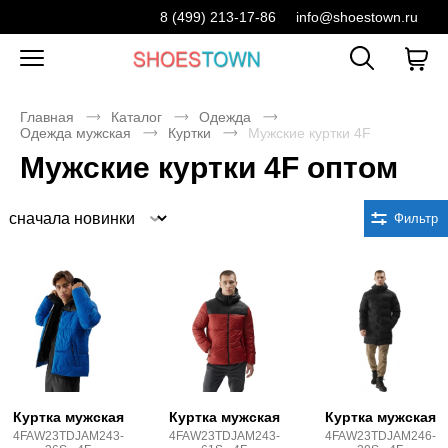
8 (499) 213-17-86
info@shoestown.ru
Главная
Каталог
Одежда
Одежда мужская
Куртки
Мужские куртки 4F
Мужские куртки 4F оптом
Сортировка
Фильтр
Куртка мужская
Куртка мужская
Куртка мужская
4FAW23TDJAM243-
4FAW23TDJAM243-
4FAW23TDJAM246-