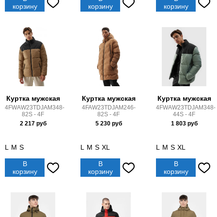
корзину
корзину
корзину
Куртка мужская
Куртка мужская
Куртка мужская
4FWAW23TDJAM348-
4FAW23TDJAM246-
4FWAW23TDJAM348-
82S - 4F
82S - 4F
44S - 4F
2 217
руб
5 230
руб
1 803
руб
L
M
S
L
M
S
XL
L
M
S
XL
В
В
В
корзину
корзину
корзину