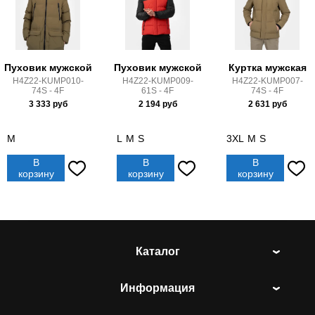
Пуховик мужской
Пуховик мужской
Куртка мужская
H4Z22-KUMP010-
H4Z22-KUMP009-
H4Z22-KUMP007-
74S - 4F
61S - 4F
74S - 4F
3 333
руб
2 194
руб
2 631
руб
M
L
M
S
3XL
M
S
В
В
В
корзину
корзину
корзину
Каталог
Информация