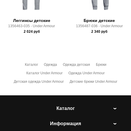
условиями
оплаты
и
доставки
Леггинсы детские
Брюки детские
1356463-035 - Under Armour
1356487-036 - Under Armour
2 024
руб
2 340
руб
Каталог
Одежда
Одежда детская
Брюки
Каталог Under Armour
Одежда Under Armour
Детская одежда Under Armour
Детские брюки Under Armour
Каталог
Информация