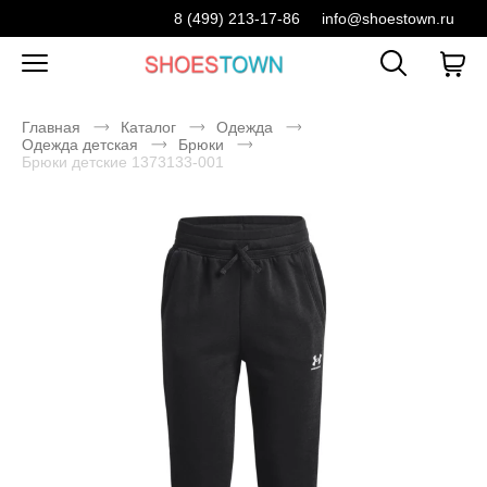
8 (499) 213-17-86
info@shoestown.ru
Главная
Каталог
Одежда
Одежда детская
Брюки
Брюки детские 1373133-001