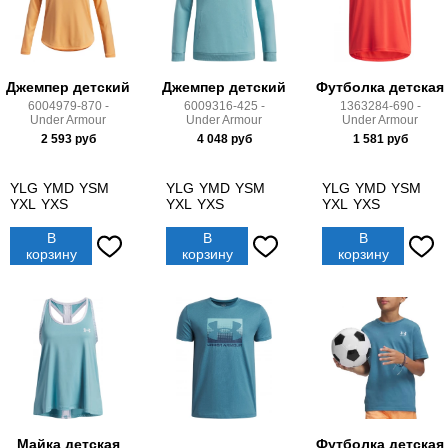
Джемпер детский
Джемпер детский
Футболка детская
6004979-870 -
6009316-425 -
1363284-690 -
Under Armour
Under Armour
Under Armour
2 593
руб
4 048
руб
1 581
руб
YLG
YMD
YSM
YLG
YMD
YSM
YLG
YMD
YSM
YXL
YXS
YXL
YXS
YXL
YXS
В
В
В
корзину
корзину
корзину
Майка детская
Футболка детская