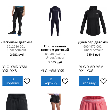
Леггинсы детские
Джемпер детский
Спортивный
6012636-001 -
6004979-001 -
костюм детский
Under Armour
Under Armour
6004082-410 -
2 981
руб
2 546
руб
Under Armour
5 465
руб
YLG
YMD
YSM
YLG
YMD
YSM
YXL
YXS
YLG
YSM
YXS
YXL
YXS
В
В
В
корзину
корзину
корзину