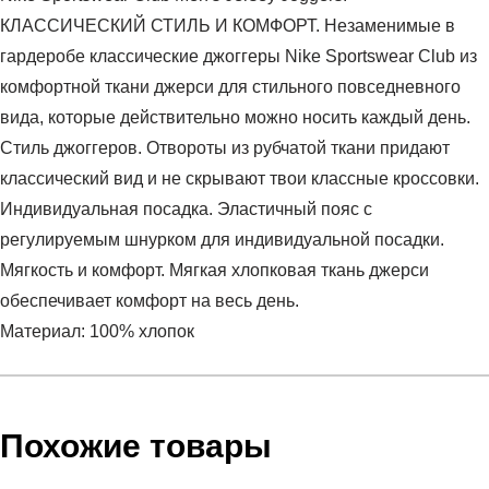
КЛАССИЧЕСКИЙ СТИЛЬ И КОМФОРТ. Незаменимые в
гардеробе классические джоггеры Nike Sportswear Club из
комфортной ткани джерси для стильного повседневного
вида, которые действительно можно носить каждый день.
Стиль джоггеров. Отвороты из рубчатой ткани придают
классический вид и не скрывают твои классные кроссовки.
Индивидуальная посадка. Эластичный пояс с
регулируемым шнурком для индивидуальной посадки.
Мягкость и комфорт. Мягкая хлопковая ткань джерси
обеспечивает комфорт на весь день.
Материал: 100% хлопок
Условия оплаты
Артикул:
BV2762-010
Оставить отзыв
Наименование:
Брюки мужские Nike Sportswear Club
Похожие товары
Инструкция по оплате есть в самом конце счета, который
Пол:
мужской
высылает Вам менеджер.
Бренд:
Nike