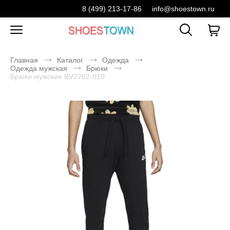
8 (499) 213-17-86
info@shoestown.ru
Главная
Каталог
Одежда
Одежда мужская
Брюки
Брюки мужские BV2762-010