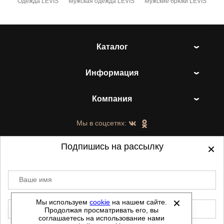
Одежда LEVIS
Мужская одежда LEVIS
Мужские брюки LEVIS
Каталог
Информация
Компания
Мы в соцсетях:
Подпишись на рассылку
Ваше имя
©
2021-2026 - ShoesTown.ru - все права
защищены.
Мы используем
cookie
на нашем сайте.
E-mail
Продолжая просматривать его, вы
Данный сайт не является интернет магазином и
соглашаетесь на использование нами
не является публичной офертой.