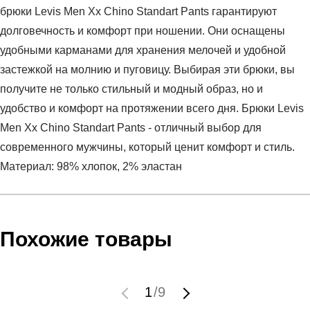
брюки Levis Men Xx Chino Standart Pants гарантируют
долговечность и комфорт при ношении. Они оснащены
удобными карманами для хранения мелочей и удобной
застежкой на молнию и пуговицу. Выбирая эти брюки, вы
получите не только стильный и модный образ, но и
удобство и комфорт на протяжении всего дня. Брюки Levis
Men Xx Chino Standart Pants - отличный выбор для
современного мужчины, который ценит комфорт и стиль.
Материал: 98% хлопок, 2% эластан
Условия оплаты
Артикул:
17196-0005
Оставить отзыв
Наименование:
Брюки мужские STANDARD TAPER
Похожие товары
Инструкция по оплате есть в самом конце счета, который
CHINO II
высылает Вам менеджер.
Пол:
мужской
Обратите внимание, что при не верном заполнении данных
Бренд:
LEVIS
1
/
9
мы не увидим Вашу оплату.
Модель:
STANDARD TAPER CHINO II