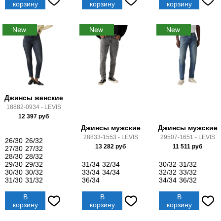
корзину
корзину
корзину
Джинсы женские
18882-0934 - LEVIS
12 397
руб
Джинсы мужские
Джинсы мужские
28833-1553 - LEVIS
29507-1651 - LEVIS
26/30
26/32
13 282
руб
11 511
руб
27/30
27/32
28/30
28/32
29/30
29/32
31/34
32/34
30/32
31/32
30/30
30/32
33/34
34/34
32/32
33/32
31/30
31/32
36/34
34/34
36/32
В
В
В
корзину
корзину
корзину