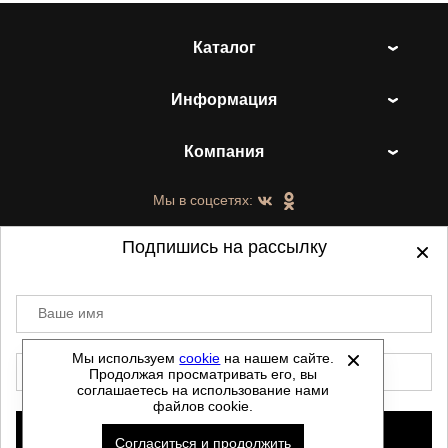
Каталог
Информация
Компания
Мы в соцсетях:
Подпишись на рассылку
Ваше имя
©
2021-2026 - ShoesTown.ru - все права
защищены.
Мы используем
cookie
на нашем сайте.
E-mail
Продолжая просматривать его, вы
Данный сайт не является интернет магазином и
соглашаетесь на использование нами
не является публичной офертой.
файлов cookie.
Политика обработки персональных данных
Подписаться
Согласиться и продолжить