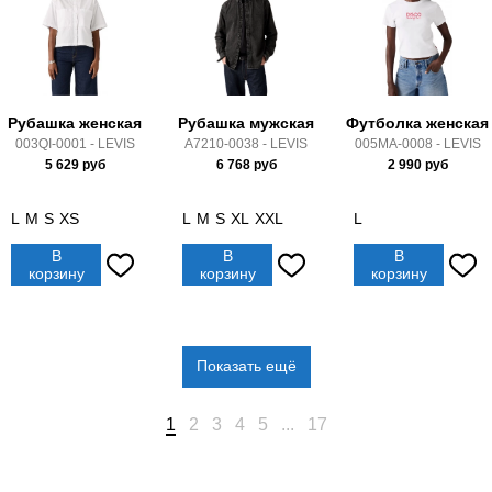
Рубашка женская
Рубашка мужская
Футболка женская
003QI-0001 - LEVIS
A7210-0038 - LEVIS
005MA-0008 - LEVIS
5 629
руб
6 768
руб
2 990
руб
L
M
S
XS
L
M
S
XL
XXL
L
В
В
В
корзину
корзину
корзину
Показать ещё
1
2
3
4
5
...
17