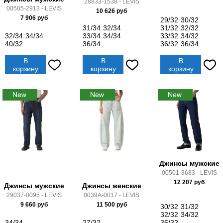
28833-1538 - LEVIS
00505-2913 - LEVIS
10 626
руб
7 906
руб
29/32
30/32
31/34
32/34
31/32
32/32
32/34
34/34
33/34
34/34
33/32
34/32
40/32
36/34
36/32
36/34
В
В
В
корзину
корзину
корзину
Джинсы мужские
00501-3683 - LEVIS
12 207
руб
Джинсы мужские
Джинсы женские
29037-0095 - LEVIS
0039A-0017 - LEVIS
9 660
руб
11 500
руб
30/32
31/32
32/32
34/32
34/34
27/32
36/32