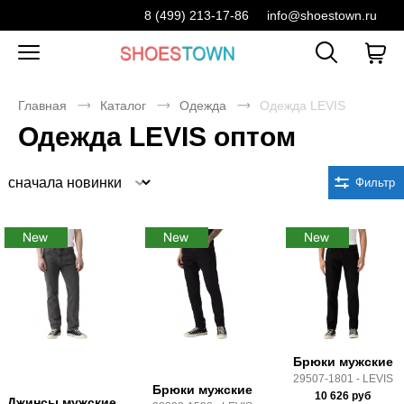
8 (499) 213-17-86
info@shoestown.ru
Главная
Каталог
Одежда
Одежда LEVIS
Одежда LEVIS оптом
Сортировка
Фильтр
Брюки мужские
29507-1801 - LEVIS
Брюки мужские
10 626
руб
Джинсы мужские