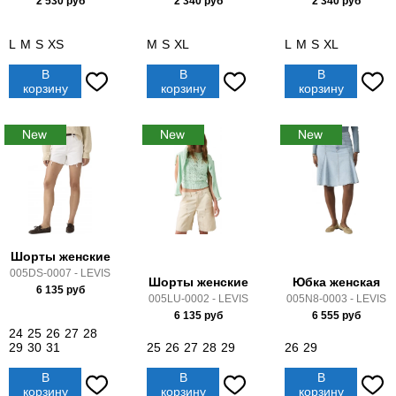
2 530
руб
2 340
руб
2 340
руб
L
M
S
XS
M
S
XL
L
M
S
XL
В
В
В
корзину
корзину
корзину
Шорты женские
005DS-0007 - LEVIS
Шорты женские
Юбка женская
6 135
руб
005LU-0002 - LEVIS
005N8-0003 - LEVIS
6 135
руб
6 555
руб
24
25
26
27
28
29
30
31
25
26
27
28
29
26
29
В
В
В
корзину
корзину
корзину