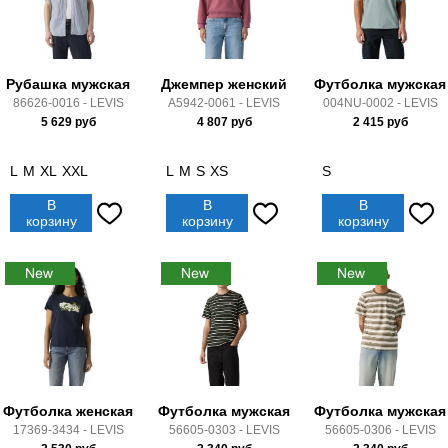
Рубашка мужская
Джемпер женский
Футболка мужская
86626-0016 - LEVIS
A5942-0061 - LEVIS
004NU-0002 - LEVIS
5 629
руб
4 807
руб
2 415
руб
L
M
XL
XXL
L
M
S
XS
S
В
В
В
корзину
корзину
корзину
Футболка женская
Футболка мужская
Футболка мужская
17369-3434 - LEVIS
56605-0303 - LEVIS
56605-0306 - LEVIS