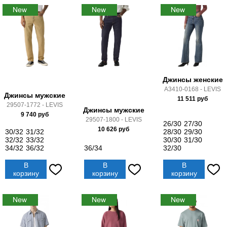
Джинсы женские
A3410-0168 - LEVIS
Джинсы мужские
11 511
руб
29507-1772 - LEVIS
Джинсы мужские
9 740
руб
29507-1800 - LEVIS
26/30
27/30
10 626
руб
30/32
31/32
28/30
29/30
32/32
33/32
30/30
31/30
34/32
36/32
36/34
32/30
В
В
В
корзину
корзину
корзину