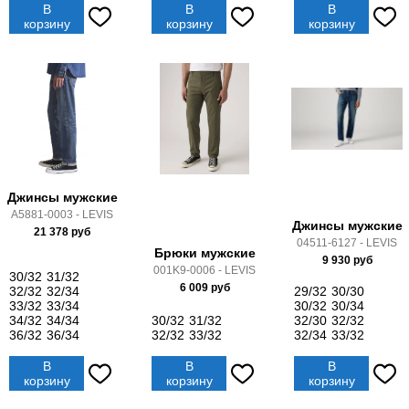
В
В
В
корзину
корзину
корзину
Джинсы мужские
A5881-0003 - LEVIS
Джинсы мужские
21 378
руб
04511-6127 - LEVIS
Брюки мужские
9 930
руб
001K9-0006 - LEVIS
30/32
31/32
6 009
руб
32/32
32/34
29/32
30/30
33/32
33/34
30/32
30/34
34/32
34/34
30/32
31/32
32/30
32/32
36/32
36/34
32/32
33/32
32/34
33/32
В
В
В
корзину
корзину
корзину