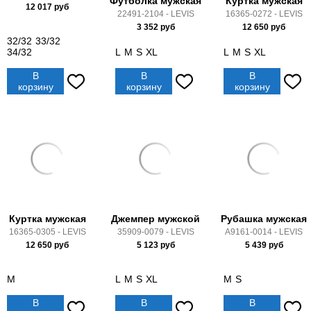
Футболка мужская
Куртка мужская
12 017
руб
22491-2104 - LEVIS
16365-0272 - LEVIS
3 352
руб
12 650
руб
32/32
33/32
34/32
L
M
S
XL
L
M
S
XL
В
В
В
корзину
корзину
корзину
Куртка мужская
Джемпер мужской
Рубашка мужская
16365-0305 - LEVIS
35909-0079 - LEVIS
A9161-0014 - LEVIS
12 650
руб
5 123
руб
5 439
руб
M
L
M
S
XL
M
S
В
В
В