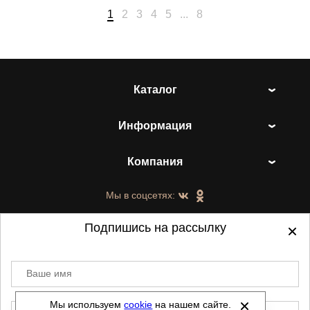
1
2
3
4
5
...
8
Каталог
Информация
Компания
Мы в соцсетях:
Подпишись на рассылку
Ваше имя
©
2021-2026 - ShoesTown.ru - все права
защищены.
Мы используем
cookie
на нашем сайте.