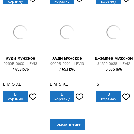
корзину
корзину
корзину
Худи мужское
Худи мужское
Джемпер мужской
0060R-0000 - LEVIS
0060R-0001 - LEVIS
34259-0038 - LEVIS
7 653
руб
7 653
руб
5 635
руб
L
M
S
XL
L
M
S
XL
S
В
В
В
корзину
корзину
корзину
Показать ещё