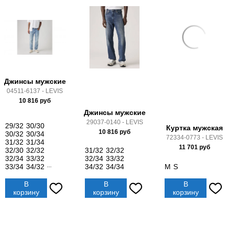
Джинсы мужские
04511-6137 - LEVIS
10 816
руб
Джинсы мужские
29037-0140 - LEVIS
29/32
30/30
Куртка мужская
10 816
руб
30/32
30/34
72334-0773 - LEVIS
31/32
31/34
11 701
руб
32/30
32/32
31/32
32/32
32/34
33/32
32/34
33/32
33/34
34/32
...
34/32
34/34
M
S
В
В
В
корзину
корзину
корзину