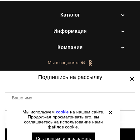
Каталог
Информация
Компания
Мы в соцсетях:
Подпишись на рассылку
Ваше имя
©
2021-2026 - ShoesTown.ru - все права
защищены.
Мы используем
cookie
на нашем сайте.
E-mail
Продолжая просматривать его, вы
Данный сайт не является интернет магазином и
соглашаетесь на использование нами
не является публичной офертой.
файлов cookie.
Политика обработки персональных данных
Подписаться
Согласиться и продолжить