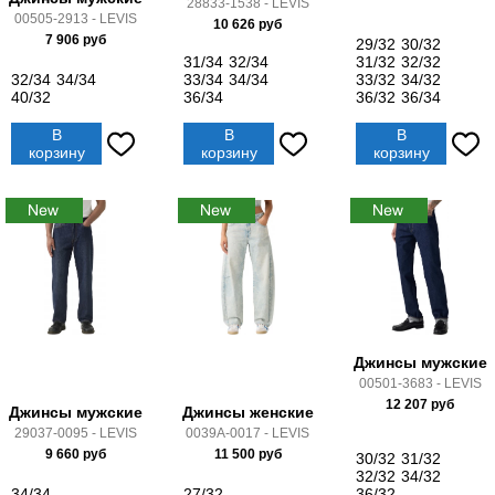
28833-1538 - LEVIS
00505-2913 - LEVIS
10 626
руб
7 906
руб
29/32
30/32
31/34
32/34
31/32
32/32
32/34
34/34
33/34
34/34
33/32
34/32
40/32
36/34
36/32
36/34
В
В
В
корзину
корзину
корзину
Джинсы мужские
00501-3683 - LEVIS
12 207
руб
Джинсы мужские
Джинсы женские
29037-0095 - LEVIS
0039A-0017 - LEVIS
9 660
руб
11 500
руб
30/32
31/32
32/32
34/32
34/34
27/32
36/32