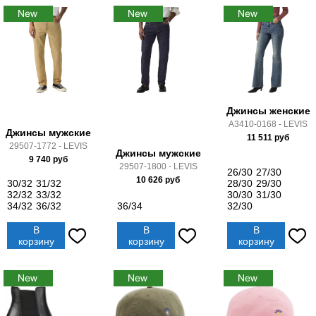
Джинсы женские
A3410-0168 - LEVIS
Джинсы мужские
11 511
руб
29507-1772 - LEVIS
Джинсы мужские
9 740
руб
29507-1800 - LEVIS
26/30
27/30
10 626
руб
30/32
31/32
28/30
29/30
32/32
33/32
30/30
31/30
34/32
36/32
36/34
32/30
В
В
В
корзину
корзину
корзину