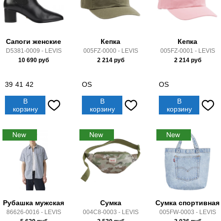
Сапоги женские
Кепка
Кепка
D5381-0009 - LEVIS
005FZ-0000 - LEVIS
005FZ-0001 - LEVIS
10 690
руб
2 214
руб
2 214
руб
39
41
42
OS
OS
В
В
В
корзину
корзину
корзину
Рубашка мужская
Сумка
Сумка спортивная
86626-0016 - LEVIS
004C8-0003 - LEVIS
005FW-0003 - LEVIS