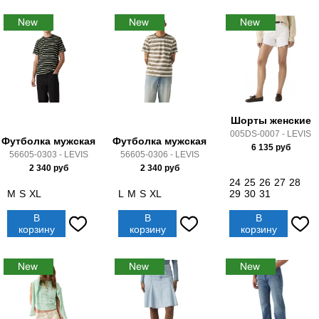
Шорты женские
005DS-0007 - LEVIS
Футболка мужская
Футболка мужская
6 135
руб
56605-0303 - LEVIS
56605-0306 - LEVIS
2 340
руб
2 340
руб
24
25
26
27
28
M
S
XL
L
M
S
XL
29
30
31
В
В
В
корзину
корзину
корзину