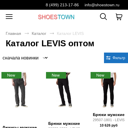
8 (499) 213-17-86
info@shoestown.ru
Главная
Каталог
Каталог LEVIS
Каталог LEVIS оптом
Сортировка
Фильтр
Брюки мужские
29507-1801 - LEVIS
Брюки мужские
10 626
руб
Джинсы мужские