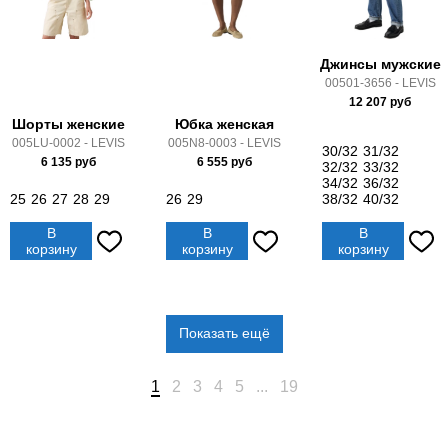
Джинсы мужские
00501-3656 - LEVIS
12 207
руб
Шорты женские
Юбка женская
005LU-0002 - LEVIS
005N8-0003 - LEVIS
30/32
31/32
6 135
руб
6 555
руб
32/32
33/32
34/32
36/32
25
26
27
28
29
26
29
38/32
40/32
В
В
В
корзину
корзину
корзину
Показать ещё
1
2
3
4
5
...
19