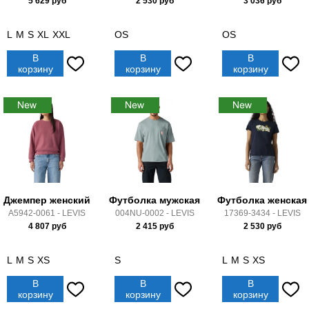
5 629
руб
2 530
руб
3 036
руб
L
M
S
XL
XXL
OS
OS
В
В
В
корзину
корзину
корзину
Джемпер женский
Футболка мужская
Футболка женская
A5942-0061 - LEVIS
004NU-0002 - LEVIS
17369-3434 - LEVIS
4 807
руб
2 415
руб
2 530
руб
L
M
S
XS
S
L
M
S
XS
В
В
В
корзину
корзину
корзину