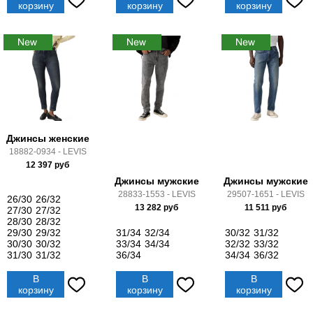
корзину
корзину
корзину
Джинсы женские
18882-0934 - LEVIS
12 397
руб
Джинсы мужские
Джинсы мужские
28833-1553 - LEVIS
29507-1651 - LEVIS
26/30
26/32
13 282
руб
11 511
руб
27/30
27/32
28/30
28/32
29/30
29/32
31/34
32/34
30/32
31/32
30/30
30/32
33/34
34/34
32/32
33/32
31/30
31/32
36/34
34/34
36/32
В
В
В
корзину
корзину
корзину