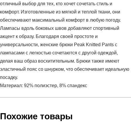
отличный выбор для тех, кто хочет сочетать стиль и
комфорт. Изготовленные из мягкой и теплой ткани, они
обеспечивают максимальный комфорт в любую погоду.
Лампасы вдоль боковых швов добавляют спортивный
акцент к образу. Благодаря своей простоте и
универсальности, женские брюки Peak Knitted Pants с
лампасами с легкостью сочетаются с другой одеждой,
делая ваш образ восхитительным. Брюки также имеют
эластичный пояс со шнурком, что обеспечивает идеальную
посадку.
Материал: 92% полиэстер, 8% спандекс
Условия оплаты
Артикул:
FW3231162-KHK
Оставить отзыв
Наименование:
Брюки женские KNITTED PANTS
Похожие товары
Инструкция по оплате есть в самом конце счета, который
Пол:
женский
высылает Вам менеджер.
Бренд:
Peak
Обратите внимание, что при не верном заполнении данных