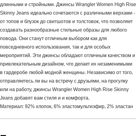
длинными и стройными. Джинсы Wrangler Women High Rise
Skinny Jeans идеально сочетаются с различными верхами -
от топов и блузок до свитшотов и толстовок, что позволяет
создавать разнообразные стильные образы для любого
повода. Они станут отличным выбором как для
повседневного использования, так и для особых
мероприятий. Эти джинсы обладают отличным качеством и
привлекательным дизайном, что делает их незаменимыми
в гардеробе любой модной женщины. Независимо от того,
отправляетесь ли вы на встречу с друзьями, на прогулку
или на работу, джинсы Wrangler Women High Rise Skinny
Jeans добавят вам стиля и и комфорта.
Материал: 92% хлопок, 6% эластомультиэфир, 2% эластан
Условия оплаты
Артикул:
W27HVH78Y
Оставить отзыв
Наименование:
Джинсы женские HIGH RISE SKINNY