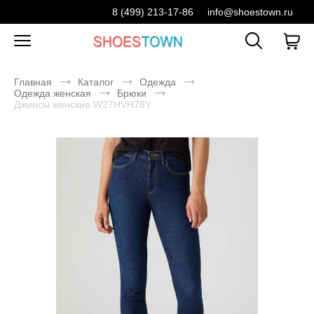
8 (499) 213-17-86
info@shoestown.ru
Главная
Каталог
Одежда
Одежда женская
Брюки
Джинсы женские W27HVH78Y