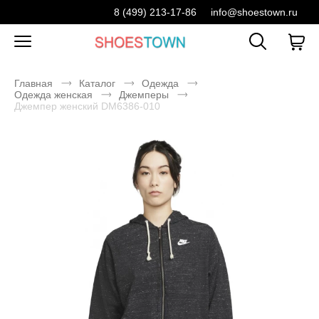
8 (499) 213-17-86
info@shoestown.ru
Главная
Каталог
Одежда
Одежда женская
Джемперы
Джемпер женский DM6386-010