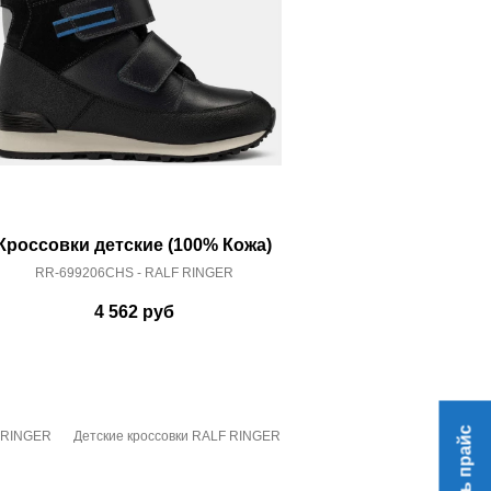
Кроссовки детские (100% Кожа)
Кроссо
RR-699206CHS - RALF RINGER
3720
4 562
руб
3 
Скачать прайс
F RINGER
Детские кроссовки RALF RINGER