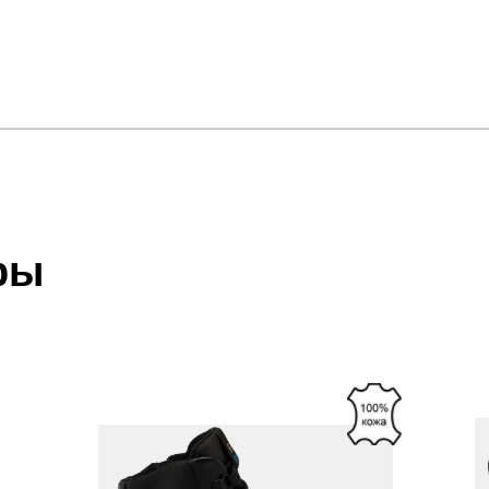
отзыв
 который высылает Вам менеджер.
ии данных мы не увидим Вашу оплату.
ры
акже с Почтой Росии и СДЭК.
 условиями
оплаты
и
доставки