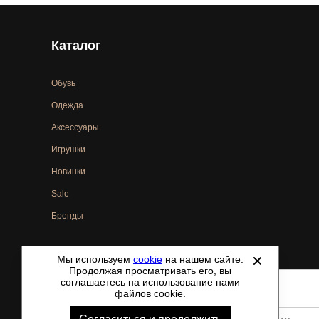
Каталог
Обувь
Одежда
Аксессуары
Игрушки
Новинки
Sale
Бренды
Мы используем
cookie
на нашем сайте.
©
2021-2026 - ShoesTown.ru - все права защищены.
Продолжая просматривать его, вы
соглашаетесь на использование нами
файлов cookie.