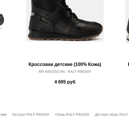
Кроссовки детские (100% Кожа)
RR-699205CHN - RALF RINGER
4 695
руб
овки
Каталог RALF RINGER
Обувь RALF RINGER
Детская обувь RAL