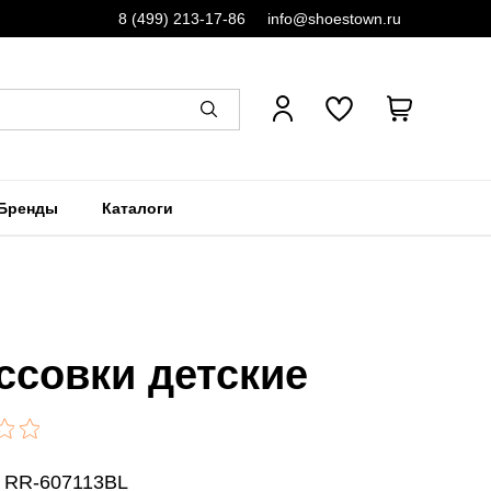
8 (499) 213-17-86
info@shoestown.ru
Бренды
Каталоги
ссовки детские
: RR-607113BL