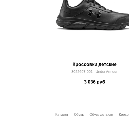
Коллекция:
Прошлые коллекции
Линейка:
Weekend
Срок отгрузки:
5-8 рабочих дней
Кроссовки детские
3022697-001 - Under Armour
3 036
руб
Каталог
Обувь
Обувь детская
Кросс