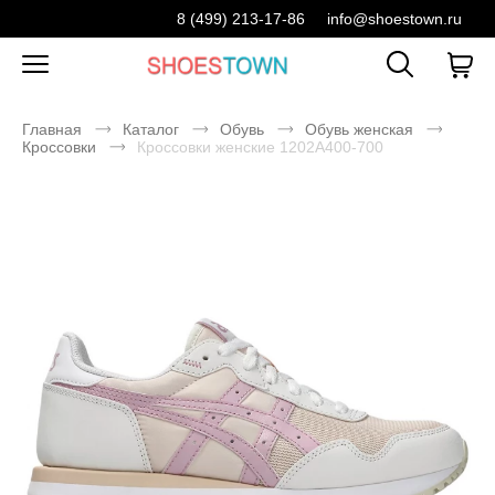
8 (499) 213-17-86
info@shoestown.ru
Главная
Каталог
Обувь
Обувь женская
Кроссовки
Кроссовки женские 1202A400-700