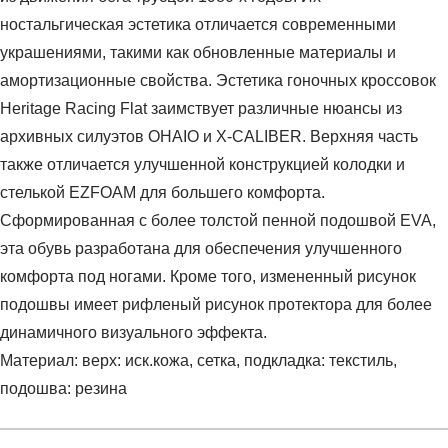
ностальгическая эстетика отличается современными
украшениями, такими как обновленные материалы и
амортизационные свойства. Эстетика гоночных кроссовок
Heritage Racing Flat заимствует различные нюансы из
архивных силуэтов OHAIO и X-CALIBER. Верхняя часть
также отличается улучшенной конструкцией колодки и
стелькой EZFOAM для большего комфорта.
Сформированная с более толстой пенной подошвой EVA,
эта обувь разработана для обеспечения улучшенного
комфорта под ногами. Кроме того, измененный рисунок
подошвы имеет рифленый рисунок протектора для более
динамичного визуального эффекта.
Материал: верх: иск.кожа, сетка, подкладка: текстиль,
подошва: резина
Условия оплаты
Артикул:
1202A400-700
Оставить отзыв