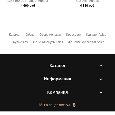
1285490-001 - Under Armour
BA7145 - Adidas
4 690
руб
4 830
руб
Каталог
Обувь
Обувь женская
Кроссовки
Каталог Asics
Обувь Asics
Женская обувь Asics
Женские кроссовки Asics
Каталог
Информация
Компания
Мы в соцсетях: