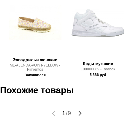
Почтой Росии и СДЭК.
Здесь вы можете более детально ознакомиться с
условиями
оплаты
и
доставки
Эспадрильи женские
Кеды мужские
ML-ALENDA-POINT-YELLOW -
100000089 - Reebok
Pimientos
5 886
руб
Закончился
Похожие товары
1
/
9