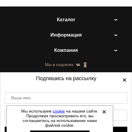
Каталог
Информация
Компания
Мы в соцсетях:
Подпишись на рассылку
Ваше имя
©
2021-2026 - ShoesTown.ru - все права
защищены.
Мы используем
cookie
на нашем сайте.
E-mail
Продолжая просматривать его, вы
Данный сайт не является интернет магазином и
соглашаетесь на использование нами
не является публичной офертой.
файлов cookie.
Политика обработки персональных данных