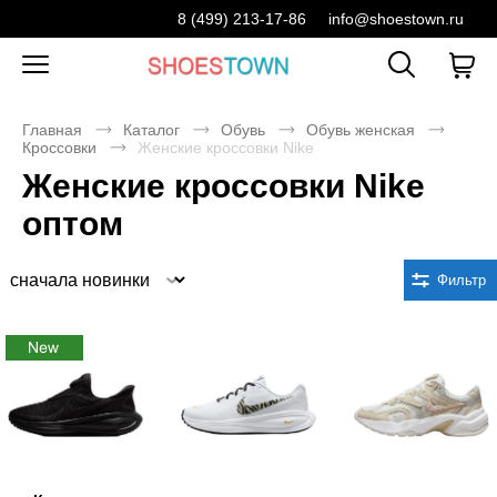
8 (499) 213-17-86
info@shoestown.ru
Главная
Каталог
Обувь
Обувь женская
Кроссовки
Женские кроссовки Nike
Женские кроссовки Nike
оптом
Сортировка
Фильтр