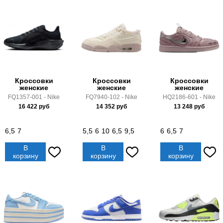
Кроссовки
Кроссовки
Кроссовки
женские
женские
женские
FQ1357-001 - Nike
FQ7940-102 - Nike
HQ2186-601 - Nike
16 422
руб
14 352
руб
13 248
руб
6,5
7
5,5
6
10
6,5
9,5
6
6,5
7
В
В
В
корзину
корзину
корзину