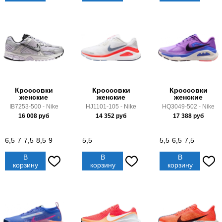
Кроссовки
Кроссовки
Кроссовки
женские
женские
женские
IB7253-500 - Nike
HJ1101-105 - Nike
HQ3049-502 - Nike
16 008
руб
14 352
руб
17 388
руб
6,5
7
7,5
8,5
9
5,5
5,5
6,5
7,5
В
В
В
корзину
корзину
корзину