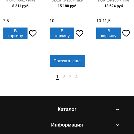
IM6484-002 - Nike
DD1873-116 - Nike
FQ8714-200 - Nike
8 211
руб
15 180
руб
13 524
руб
7,5
10
10
11,5
В
В
В
корзину
корзину
корзину
Показать ещё
1
2
3
4
Каталог
Информация