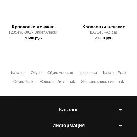
условиями
оплаты
и
доставки
Кроссовки женские
Кроссовки женские
1285490-001 - Under Armour
BA7145 - Adidas
4 690
руб
4 830
руб
Каталог
Обувь
Обувь женская
Кроссовки
Каталог Peak
Обувь Peak
Женская обувь Peak
Женские кроссовки Peak
Каталог
Информация