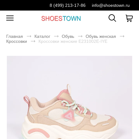
8 (499) 213-17-86
info@shoestown.ru
Главная
Каталог
Обувь
Обувь женская
Кроссовки
Кроссовки женские E231002E-IYE