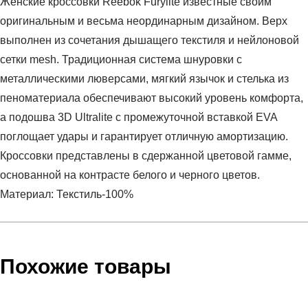
Женские кроссовки Reebok Furylite известные своим
оригинальным и весьма неординарным дизайном. Верх
выполнен из сочетания дышащего текстиля и нейлоновой
сетки mesh. Традиционная система шнуровки с
металлическими люверсами, мягкий язычок и стелька из
пеноматериала обеспечивают высокий уровень комфорта,
а подошва 3D Ultralite с промежуточной вставкой EVA
поглощает удары и гарантирует отличную амортизацию.
Кроссовки представлены в сдержанной цветовой гамме,
основанной на контрасте белого и черного цветов.
Материал: Текстиль-100%
Условия оплаты
Артикул:
CN0119
Оставить отзыв
Наименование:
Кроссовки женские FURYLITE MESH
Похожие товары
Инструкция по оплате есть в самом конце счета, который
BLACK/WHITE
высылает Вам менеджер.
Пол:
женский
Обратите внимание, что при не верном заполнении данных
Бренд:
Reebok