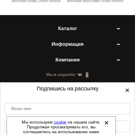
Женская обувь Under Armour
Женские кроссовки Under Armour
Каталог
Информация
Компания
Мы в соцсетях:
Подпишись на рассылку
Ваше имя
©
2021-2026 - ShoesTown.ru - все права
защищены.
Мы используем
cookie
на нашем сайте.
E-mail
Продолжая просматривать его, вы
Данный сайт не является интернет магазином и
соглашаетесь на использование нами