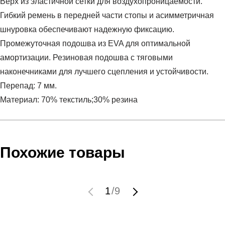
Верх из эластичной сетки для воздухопроницаемости.
Гибкий ремень в передней части стопы и асимметричная
шнуровка обеспечивают надежную фиксацию.
Промежуточная подошва из EVA для оптимальной
амортизации. Резиновая подошва с тяговыми
наконечниками для лучшего сцепления и устойчивости.
Перепад: 7 мм.
Материал: 70% текстиль;30% резина
Условия оплаты
Артикул:
3021057-001
Оставить отзыв
Наименование:
Кроссовки женские UA W Breathe Lace
Похожие товары
Инструкция по оплате есть в самом конце счета, который
Reflective Black / Black / Elemental
высылает Вам менеджер.
Пол:
женский
Обратите внимание, что при не верном заполнении данных
Бренд:
Under Armour
1
/
9
мы не увидим Вашу оплату.
Модель:
UA W Breathe Lace Reflective Black / Black /
Elemental
Доставка
Вид спорта:
спортивный стиль