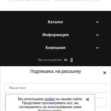
Каталог
Информация
Компания
Мы в соцсетях:
Подпишись на рассылку
Ваше имя
©
2021-2026 - ShoesTown.ru - все права
защищены.
Мы используем
cookie
на нашем сайте.
E-mail
Продолжая просматривать его, вы
Данный сайт не является интернет магазином и
соглашаетесь на использование нами
не является публичной офертой.
файлов cookie.