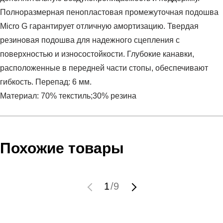
Полноразмерная пенопластовая промежуточная подошва
Micro G гарантирует отличную амортизацию. Твердая
резиновая подошва для надежного сцепления с
поверхностью и износостойкости. Глубокие канавки,
расположенные в передней части стопы, обеспечивают
гибкость. Перепад: 6 мм.
Материал: 70% текстиль;30% резина
Условия оплаты
Артикул:
3021327-603
Оставить отзыв
Наименование:
Кроссовки женские UA W Skylar
Похожие товары
Инструкция по оплате есть в самом конце счета, который
Пол:
женский
высылает Вам менеджер.
Сезон:
весна
Обратите внимание, что при не верном заполнении данных
Бренд:
Under Armour
1
/
9
мы не увидим Вашу оплату.
Модель:
UA W Skylar
Вид спорта:
фитнес
Доставка
Состав:
70% текстиль;30% резина