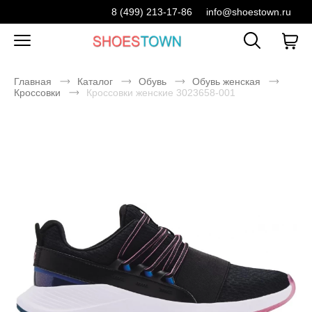
8 (499) 213-17-86
info@shoestown.ru
Главная
Каталог
Обувь
Обувь женская
Кроссовки
Кроссовки женские 3023658-001