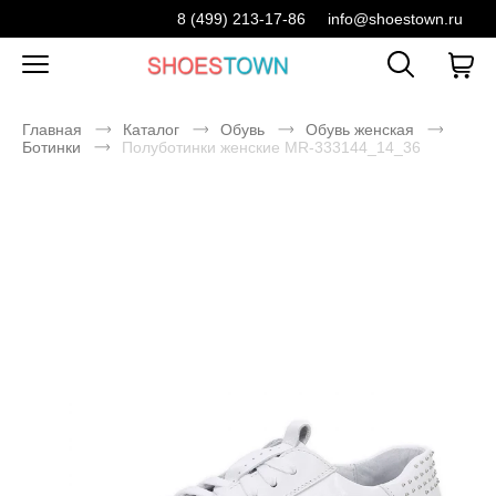
8 (499) 213-17-86
info@shoestown.ru
Главная
Каталог
Обувь
Обувь женская
Ботинки
Полуботинки женские MR-333144_14_36